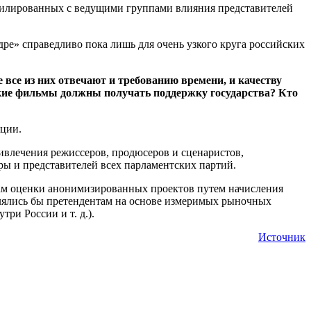
ффилированных с ведущими группами влияния представителей
ре» справедливо пока лишь для очень узкого круга российских
все из них отвечают и требованию времени, и качеству
акие фильмы должны получать поддержку государства? Кто
ции.
ивлечения режиссеров, продюсеров и сценаристов,
ры и представителей всех парламентских партий.
гам оценки анонимизированных проектов путем начисления
авлялись бы претендентам на основе измеримых рыночных
ри России и т. д.).
Источник