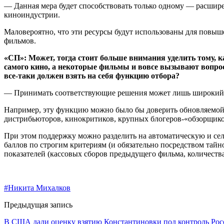
— Данная мера будет способствовать только одному — расшир
киноиндустрии.
Маловероятно, что эти ресурсы будут использованы для повыш
фильмов.
«СП»: Может, тогда стоит больше внимания уделить тому, к
самого кино, а некоторые фильмы и вовсе вызывают вопро
все-таки должен взять на себя функцию отбора?
— Принимать соответствующие решения может лишь широкий к
Например, эту функцию можно было бы доверить обновляемой 
дистрибьюторов, кинокритиков, крупных блогеров-«обзорщиков
При этом поддержку можно разделить на автоматическую и сел
баллов по строгим критериям (и обязательно посредством тай
показателей (кассовых сборов предыдущего фильма, количества 
#Никита Михалков
Предыдущая запись
В США дали оценку взятию Константиновки под контроль Рос