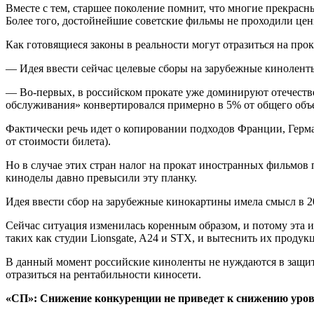
Вместе с тем, старшее поколение помнит, что многие прекрас
Более того, достойнейшие советские фильмы не проходили ценз
Как готовящиеся законы в реальности могут отразиться на про
— Идея ввести сейчас целевые сборы на зарубежные кинолент
— Во-первых, в российском прокате уже доминируют отечестве
обслуживания» конвертировался примерно в 5% от общего объ
Фактически речь идет о копировании подходов Франции, Герм
от стоимости билета).
Но в случае этих стран налог на прокат иностранных фильмов
киноделы давно превысили эту планку.
Идея ввести сбор на зарубежные кинокартины имела смысл в 20
Сейчас ситуация изменилась коренным образом, и потому эта 
таких как студии Lionsgate, A24 и STX, и вытеснить их проду
В данный момент российские киноленты не нуждаются в защите
отразиться на рентабильности киносети.
«СП»: Снижение конкуренции не приведет к снижению уро