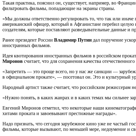
Такая практика, пояснил он, существует, например, во Франци
фильтровать фильмы, попадающие на экраны страны.
«Мы должны ответственно регулировать то, что так или иначе 
американский офицер, который в Афганистане перебил целую к
создателям, которые поставляют разведывательные данные и пр
Ранее президент России
Владимир Путин
дал поручение ускор
иностранных фильмов.
Идея квотирования иностранных фильмов в российском прокате
Миронов
считает, что для сохранения качества отечественног
«Запретить — это проще всего, но у нас же санкции — зарубе
в официальном прокате», — посетовал он. Это и культурный ур
Народный артист также считает, что российским режиссерам не
«Нужно понять, в каких жанрах и в каких темах мы сильнее зар
Евгений Миронов отметил, что некоторые наши кинематографис
хитами проката и завоевывают престижные награды».
Надо признать, что сегодня зарубежное кино уже не частый гос
фильмы, которые вызывают, по меньшей мере, недоумение и св