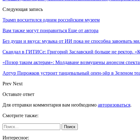
Следующая запись
Трамп восхитился одним российским музеем
Вам также могут понравиться
Еще от автора
Без души и вкуса: музыка от ИИ пока не способна завоевать 
Скандал в ГИТИСе: Григорий Заславский больше не ректор. 
«Позор таким актерам»: Молдаване возмущены анонсом спекта
Артур Пирожков устроит танцевальный опен-эйр в Зеленом т
Prev
Next
Оставьте ответ
Для отправки комментария вам необходимо
авторизоваться
.
Смотрите также:
Интересное: