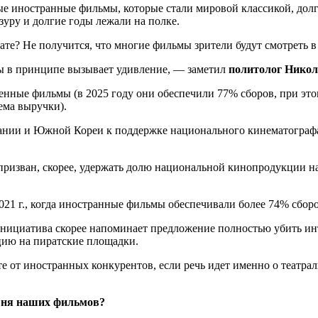
ные иностранные фильмы, которые стали мировой классикой, дол
уру и долгие годы лежали на полке.
кате? Не получится, что многие фильмы зрители будут смотреть 
ы в принципе вызывает удивление, — заметил
политолог Нико
нные фильмы (в 2025 году они обеспечили 77% сборов, при это
ема выручки).
ании и Южной Кореи к поддержке национального кинематографа 
 призван, скорее, удержать долю национальной кинопродукции н
21 г., когда иностранные фильмы обеспечивали более 74% сборо
инициатива скорее напоминает предложение полностью убить ин
кцию на пиратские площадки.
 от иностранных конкурентов, если речь идет именно о театрал
вня наших фильмов?