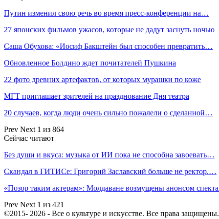
Путин изменил свою речь во время пресс-конференции на…
27 японских фильмов ужасов, которые не дадут заснуть ночью
Саша Обухова: «Иосиф Бакштейн был способен превратить…
Обновленное Болдино ждет почитателей Пушкина
22 фото древних артефактов, от которых мурашки по коже
МГТ приглашает зрителей на празднование Дня театра
20 случаев, когда люди очень сильно пожалели о сделанной…
Prev
Next
1 из 864
Сейчас читают
Без души и вкуса: музыка от ИИ пока не способна завоевать…
Скандал в ГИТИСе: Григорий Заславский больше не ректор.…
«Позор таким актерам»: Молдаване возмущены анонсом спект
Prev
Next
1 из 421
©2015- 2026 - Все о культуре и искусстве. Все права защищены.