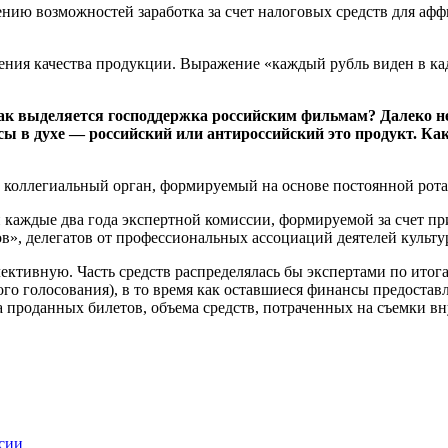
ению возможностей заработка за счет налоговых средств для а
ения качества продукции. Выражение «каждый рубль виден в кад
ак выделяется господдержка российским фильмам? Далеко не 
сы в духе — российский или антироссийский это продукт. К
оллегиальный орган, формируемый на основе постоянной рота
каждые два года экспертной комиссии, формируемой за счет пр
», делегатов от профессиональных ассоциаций деятелей культу
ективную. Часть средств распределялась бы экспертами по ито
ного голосования), в то время как оставшиеся финансы предост
проданных билетов, объема средств, потраченных на съемки внут
сии