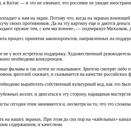
и, в Китае — и это не означает, что россияне не увидят иностр
попадает к нам на экран. Потому что, когда на экранах воююще
учу своих противников. Да на эту картину еще и даются деньги
одают оружие тем, с кем мы воюем», — подчеркнул Михалков, до
ить процесс принятия законопроектов, направленных на поддер
 не у всех встретила поддержку. Художественный руководитель
о кино необходима конкуренция.
жные фильмы и так почти не показывают. Зрители смотрят либо 
овень зрителей снижает, и сказывается на качестве российских 
обходимо выработать собственный культурный код, как это было
убежных коллег, и двигаться в эту сторону, наращивая мастерст
ты сегодня этим занимаются и, несмотря на то, что это сложны
ть на наших экранах. При этом до сих пор на «кабельных» канала
оим содержанием, и качеством.