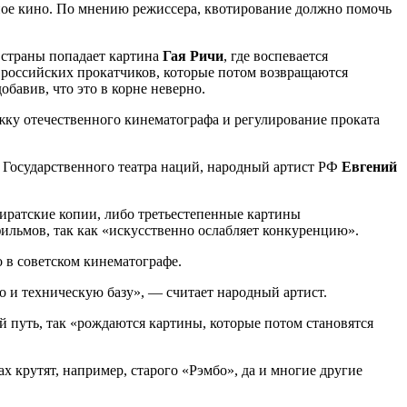
анное кино. По мнению режиссера, квотирование должно помочь
й страны попадает картина
Гая Ричи
, где воспевается
 российских прокатчиков, которые потом возвращаются
бавив, что это в корне неверно.
жку отечественного кинематографа и регулирование проката
 Государственного театра наций, народный артист РФ
Евгений
пиратские копии, либо третьестепенные картины
фильмов, так как «искусственно ослабляет конкуренцию».
 в советском кинематографе.
во и техническую базу», — считает народный артист.
й путь, так «рождаются картины, которые потом становятся
х крутят, например, старого «Рэмбо», да и многие другие