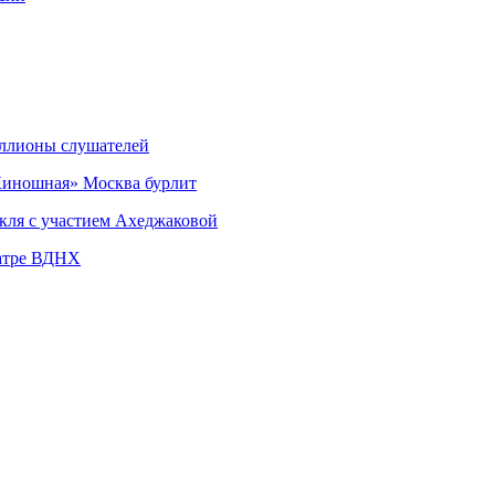
миллионы слушателей
«Киношная» Москва бурлит
кля с участием Ахеджаковой
еатре ВДНХ