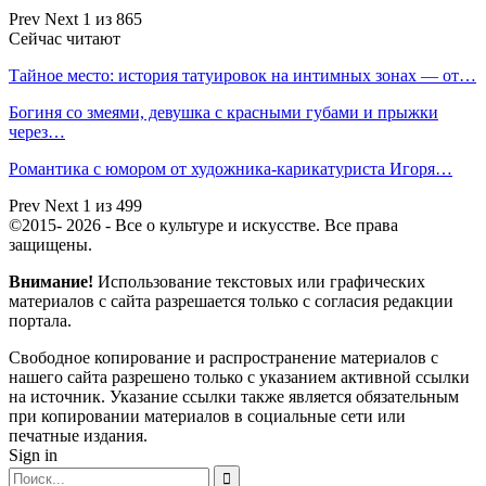
Prev
Next
1 из 865
Сейчас читают
Тайное место: история татуировок на интимных зонах — от…
Богиня со змеями, девушка с красными губами и прыжки
через…
Романтика с юмором от художника-карикатуриста Игоря…
Prev
Next
1 из 499
©2015- 2026 - Все о культуре и искусстве. Все права
защищены.
Внимание!
Использование текстовых или графических
материалов с сайта разрешается только c согласия редакции
портала.
Свободное копирование и распространение материалов с
нашего сайта разрешено только с указанием активной ссылки
на источник. Указание ссылки также является обязательным
при копировании материалов в социальные сети или
печатные издания.
Sign in