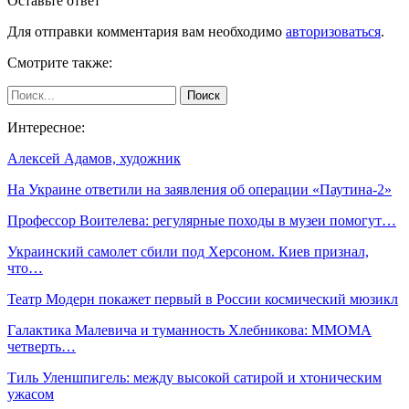
Оставьте ответ
Для отправки комментария вам необходимо
авторизоваться
.
Смотрите также:
Интересное:
Алексей Адамов, художник
На Украине ответили на заявления об операции «Паутина-2»
Профессор Воителева: регулярные походы в музеи помогут…
Украинский самолет сбили под Херсоном. Киев признал,
что…
Театр Модерн покажет первый в России космический мюзикл
Галактика Малевича и туманность Хлебникова: ММОМА
четверть…
Тиль Уленшпигель: между высокой сатирой и хтоническим
ужасом