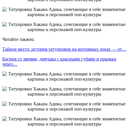
Читайте такжеu:
Тайное место: история татуировок на интимных зонах — от…
Богиня со змеями, девушка с красными губами и прыжки
через…