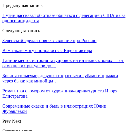
Предыдущая запись
Путин рассказал об отказе общаться с делегацией США из-за
одного инцидента
Следующая запись
Зеленский сделал новое заявление про Россию
Вам также могут понравиться
Еще от автора
Тайное место: история татуировок на интимных зонах — от
самоанских ритуалов до…
Богиня со змеями, девушка с красными губами и прыжки
через быка: как минойцы…
Романтика с юмором от художника-карикатуриста Игоря
Елистратова
Современные сказки и быль в иллюстрациях Юлии
Журавлевой
Prev
Next