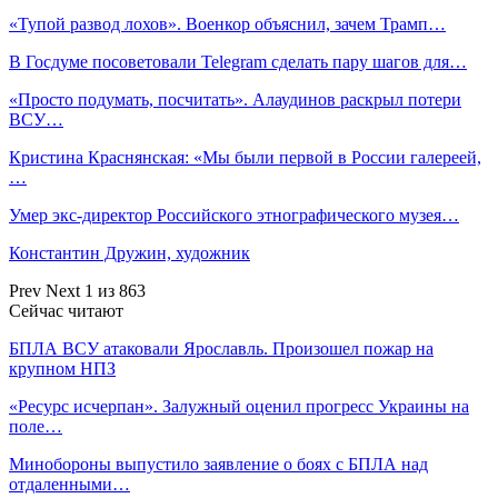
«Тупой развод лохов». Военкор объяснил, зачем Трамп…
В Госдуме посоветовали Telegram сделать пару шагов для…
«Просто подумать, посчитать». Алаудинов раскрыл потери
ВСУ…
Кристина Краснянская: «Мы были первой в России галереей,
…
Умер экс-директор Российского этнографического музея…
Константин Дружин, художник
Prev
Next
1 из 863
Сейчас читают
БПЛА ВСУ атаковали Ярославль. Произошел пожар на
крупном НПЗ
«Ресурс исчерпан». Залужный оценил прогресс Украины на
поле…
Минобороны выпустило заявление о боях с БПЛА над
отдаленными…