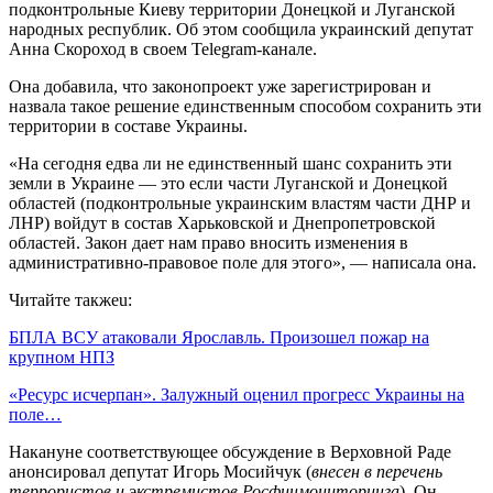
подконтрольные Киеву территории Донецкой и Луганской
народных республик. Об этом сообщила украинский депутат
Анна Скороход в своем Telegram-канале.
Она добавила, что законопроект уже зарегистрирован и
назвала такое решение единственным способом сохранить эти
территории в составе Украины.
«На сегодня едва ли не единственный шанс сохранить эти
земли в Украине — это если части Луганской и Донецкой
областей (подконтрольные украинским властям части ДНР и
ЛНР) войдут в состав Харьковской и Днепропетровской
областей. Закон дает нам право вносить изменения в
административно-правовое поле для этого», — написала она.
Читайте такжеu:
БПЛА ВСУ атаковали Ярославль. Произошел пожар на
крупном НПЗ
«Ресурс исчерпан». Залужный оценил прогресс Украины на
поле…
Накануне соответствующее обсуждение в Верховной Раде
анонсировал депутат Игорь Мосийчук (
внесен в перечень
террористов и экстремистов Росфинмониторинга
). Он