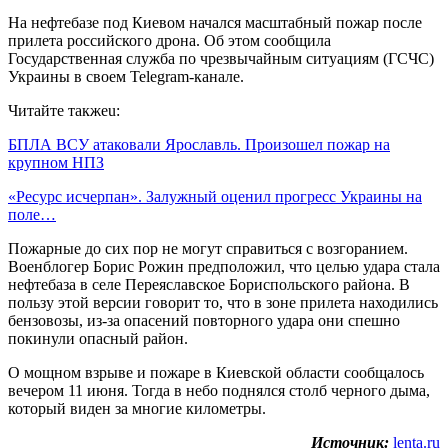
На нефтебазе под Киевом начался масштабный пожар после
прилета российского дрона. Об этом сообщила
Государственная служба по чрезвычайным ситуациям (ГСЧС)
Украины в своем Telegram-канале.
Читайте такжеu:
БПЛА ВСУ атаковали Ярославль. Произошел пожар на
крупном НПЗ
«Ресурс исчерпан». Залужный оценил прогресс Украины на
поле…
Пожарные до сих пор не могут справиться с возгоранием.
Военблогер Борис Рожин предположил, что целью удара стала
нефтебаза в селе Переяславское Бориспольского района. В
пользу этой версии говорит то, что в зоне прилета находились
бензовозы, из-за опасений повторного удара они спешно
покинули опасный район.
О мощном взрыве и пожаре в Киевской области сообщалось
вечером 11 июня. Тогда в небо поднялся столб черного дыма,
который виден за многие километры.
Источник:
lenta.ru