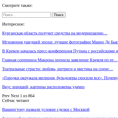
Смотрите также:
Интересное:
Курганская область получит средства на модернизацию…
Мгновения ушедшей эпохи: лучшие фотографии Марио Де Бья
В Кремле началась пресс-конференция Путина с российскими
Главная соперница Макрона оценила заявление Кремля по ее…
Театральные страсти: любовь, интриги и мистика на сцене…
«Городки окружала милиция, бульдозеры сносили все». Почем
Вкус хороший, картины расположены удачно
Prev
Next
1 из 864
Сейчас читают
Вашингтону назвали условие сделки с Москвой