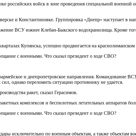
ике российских войск в зоне проведения специальной военной 
ерске и Константиновке. Группировка «Днепр» наступает в нап
тожение ВСУ южнее Клебан-Быкского водохранилища. Кроме того
кварталах Купянска, успешно продвигается на краснолиманском
армейское и днепропетровское направления. Командование ВСУ
 сил, однако переломить ситуацию противнику не удается.
оизводства ракет, сказал Герасимов.
ракетных комплексов и беспилотных летательных аппаратов бо
удары исключительно по военным объектам, а также объектам 