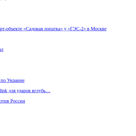
арт-объекте «Садовая лопатка» у «ГЭС-2» в Москве
ал
 по Украине
link для ударов вглубь…
отив России