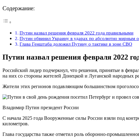
Содержание:
Путин назвал решения февраля 2022 года правильными
Путин обвинил Украину в ударах по абсолютно мирным о
Глава Генштаба доложил Путину о тактике в зоне СВО
Путин назвал решения февраля 2022 г
Российский лидер подчеркнул, что решения, принятые в февра
на них со стороны жителей Донецкой и Луганской народных ре
Жители этих регионов подавляющим большинством проголосова
Владимир Путин президент России
С начала 2025 года Вооруженные силы России взяли под контр
километров.
Глава государства также отметил роль оборонно-промышленно