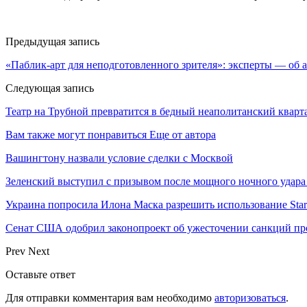
Предыдущая запись
«Паблик-арт для неподготовленного зрителя»: эксперты — об 
Следующая запись
Театр на Трубной превратится в бедный неаполитанский кварт
Вам также могут понравиться
Еще от автора
Вашингтону назвали условие сделки с Москвой
Зеленский выступил с призывом после мощного ночного удара
Украина попросила Илона Маска разрешить использование Star
Сенат США одобрил законопроект об ужесточении санкций пр
Prev
Next
Оставьте ответ
Для отправки комментария вам необходимо
авторизоваться
.