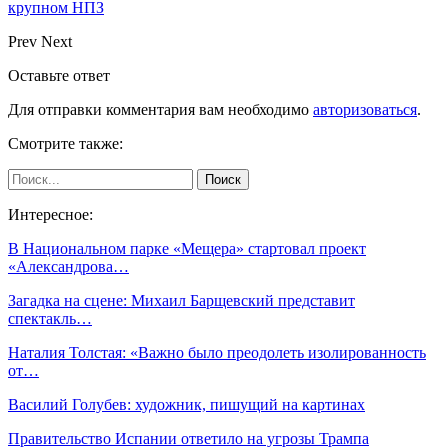
крупном НПЗ
Prev
Next
Оставьте ответ
Для отправки комментария вам необходимо
авторизоваться
.
Смотрите также:
Интересное:
В Национальном парке «Мещера» стартовал проект
«Александрова…
Загадка на сцене: Михаил Барщевский представит
спектакль…
Наталия Толстая: «Важно было преодолеть изолированность
от…
Василий Голубев: художник, пишущий на картинах
Правительство Испании ответило на угрозы Трампа