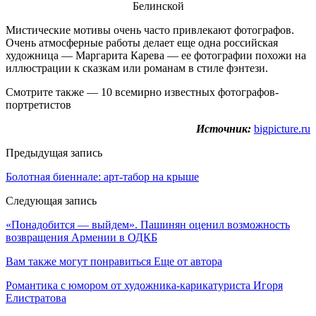
Мистические мотивы очень часто привлекают фотографов.
Очень атмосферные работы делает еще одна российская
художница — Маргарита Карева — ее фотографии похожи на
иллюстрации к сказкам или романам в стиле фэнтези.
Смотрите также — 10 всемирно известных фотографов-
портретистов
Источник:
bigpicture.ru
Предыдущая запись
Болотная биеннале: арт-табор на крыше
Следующая запись
«Понадобится — выйдем». Пашинян оценил возможность
возвращения Армении в ОДКБ
Вам также могут понравиться
Еще от автора
Романтика с юмором от художника-карикатуриста Игоря
Елистратова