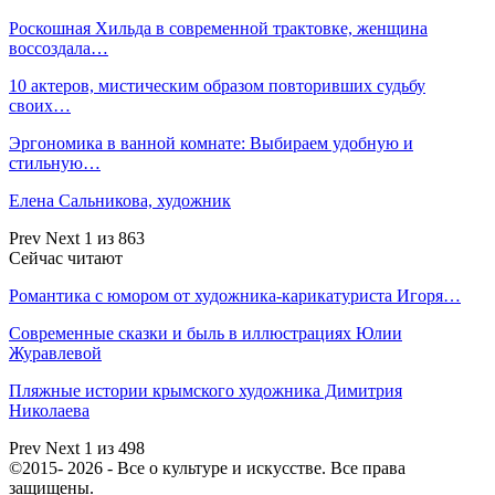
Роскошная Хильда в современной трактовке, женщина
воссоздала…
10 актеров, мистическим образом повторивших судьбу
своих…
Эргономика в ванной комнате: Выбираем удобную и
стильную…
Елена Сальникова, художник
Prev
Next
1 из 863
Сейчас читают
Романтика с юмором от художника-карикатуриста Игоря…
Современные сказки и быль в иллюстрациях Юлии
Журавлевой
Пляжные истории крымского художника Димитрия
Николаева
Prev
Next
1 из 498
©2015- 2026 - Все о культуре и искусстве. Все права
защищены.