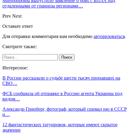
Минобороны выпустило заявление о боях с БПЛА над
отдаленными от границы регионами…
Prev
Next
Оставьте ответ
Для отправки комментария вам необходимо
авторизоваться
.
Смотрите также:
Интересное:
В России рассказали о судьбе шести тысяч пропавших на
СВО…
ФСБ сообщила об отправке в Россию агента Украины под
видом…
Александр Гринберг, фотограф, который снимал ню в СССР
и…
12 фантастических татуировок, которые имеют скрытое
значение