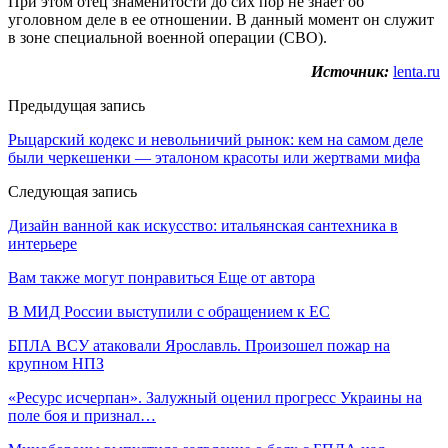
При этом отец знаменитости до сих пор не знает об
уголовном деле в ее отношении. В данный момент он служит
в зоне специальной военной операции (СВО).
Источник:
lenta.ru
Предыдущая запись
Рыцарский кодекс и невольничий рынок: кем на самом деле
были черкешенки — эталоном красоты или жертвами мифа
Следующая запись
Дизайн ванной как искусство: итальянская сантехника в
интерьере
Вам также могут понравиться
Еще от автора
В МИД России выступили с обращением к ЕС
БПЛА ВСУ атаковали Ярославль. Произошел пожар на
крупном НПЗ
«Ресурс исчерпан». Залужный оценил прогресс Украины на
поле боя и признал…