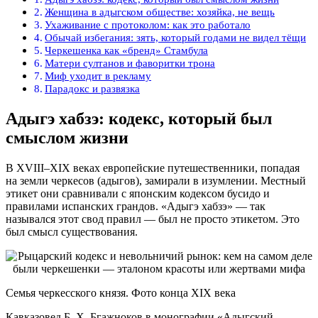
Женщина в адыгском обществе: хозяйка, не вещь
Ухаживание с протоколом: как это работало
Обычай избегания: зять, который годами не видел тёщи
Черкешенка как «бренд» Стамбула
Матери султанов и фаворитки трона
Миф уходит в рекламу
Парадокс и развязка
Адыгэ хабзэ: кодекс, который был
смыслом жизни
В XVIII–XIX веках европейские путешественники, попадая
на земли черкесов (адыгов), замирали в изумлении. Местный
этикет они сравнивали с японским кодексом бусидо и
правилами испанских грандов. «Адыгэ хабзэ» — так
назывался этот свод правил — был не просто этикетом. Это
был смысл существования.
Семья черкесского князя. Фото конца XIX века
Кавказовед Б. Х. Бгажноков в монографии «Адыгский