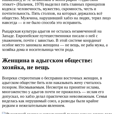
этикет» (Нальчик, 1978) выделил пять главных принципов
кодекса: человечность, мужество, скромность, честь и
почтительность. Пять столпов, на которых держалось всё
общество. Мужчина, нарушивший хабзэ на людях, терял лицо
навсегда — и не было способа это исправить.
Рыцарская культура адыгов не осталась незамеченной на
Западе. Европейские путешественники писали о ней с
уважением, почти с завистью. В этой системе координат
особое место занимала женщина — не вещь, не раба мужа, а
хозяйка дома и носительница чести рода.
Женщина в адыгском обществе:
хозяйка, не вещь
Вопреки стереотипам о бесправии восточных женщин, в
адыгском обществе бить или наказывать жену считалось
позором. Несмываемым. Несмотря на принятие ислама,
многоженство у адыгов почти не прижилось — ислам его
допускал, но хабзэ делал практически невозможным. Семья
виделась как нерушимый союз, а разводы были крайне
редким и нежелательным явлением.