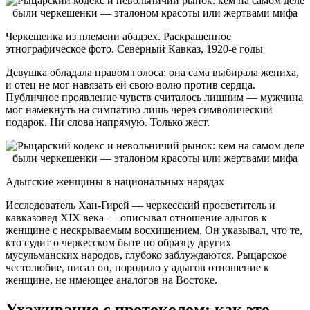
Черкешенка из племени абадзех. Раскрашенное
этнографическое фото. Северный Кавказ, 1920-е годы
Девушка обладала правом голоса: она сама выбирала жениха,
и отец не мог навязать ей свою волю против сердца.
Публичное проявление чувств считалось лишним — мужчина
мог намекнуть на симпатию лишь через символический
подарок. Ни слова напрямую. Только жест.
Адыгские женщины в национальных нарядах
Исследователь Хан-Гирей — черкесский просветитель и
кавказовед XIX века — описывал отношение адыгов к
женщине с нескрываемым восхищением. Он указывал, что те,
кто судит о черкесском быте по образцу других
мусульманских народов, глубоко заблуждаются. Рыцарское
честолюбие, писал он, породило у адыгов отношение к
женщине, не имеющее аналогов на Востоке.
Ухаживание с протоколом: как это