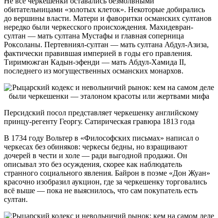
Не все черкешенки оставались безмолвными
обитательницами «золотых клеток». Некоторые добирались
до вершины власти. Матери и фаворитки османских султанов
нередко были черкесского происхождения. Махидевран-
султан — мать султана Мустафы и главная соперница
Роксоланы. Пертевниял-султан — мать султана Абдул-Азиза,
фактически правившая империей в годы его правления.
Тиримюжган Кадын-эфенди — мать Абдул-Хамида II,
последнего из могущественных османских монархов.
Персидский посол представляет черкешенку английскому
принцу-регенту Георгу. Сатирическая гравюра 1813 года
В 1734 году Вольтер в «Философских письмах» написал о
черкесах без обиняков: черкесы бедны, но взращивают
дочерей в чести и холе — ради выгодной продажи. Он
описывал это без осуждения, скорее как наблюдатель
странного социального явления. Байрон в поэме «Дон Жуан»
красочно изобразил аукцион, где за черкешенку торговались
всё выше — пока не выяснилось, что сам покупатель есть
султан.