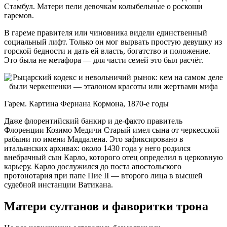
Стамбул. Матери пели девочкам колыбельные о роскоши
гаремов.
В гареме правителя или чиновника видели единственный
социальный лифт. Только он мог вырвать простую девушку из
горской бедности и дать ей власть, богатство и положение.
Это была не метафора — для части семей это был расчёт.
Гарем. Картина Фернана Кормона, 1870-е годы
Даже флорентийский банкир и де-факто правитель
Флоренции Козимо Медичи Старый имел сына от черкесской
рабыни по имени Маддалена. Это зафиксировано в
итальянских архивах: около 1430 года у него родился
внебрачный сын Карло, которого отец определил в церковную
карьеру. Карло дослужился до поста апостольского
протонотария при папе Пие II — второго лица в высшей
судебной инстанции Ватикана.
Матери султанов и фаворитки трона