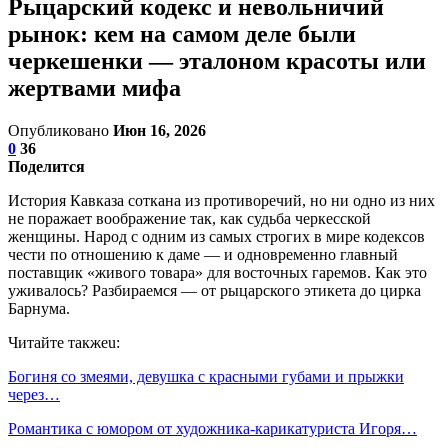
Рыцарский кодекс и невольничий
рынок: кем на самом деле были
черкешенки — эталоном красоты или
жертвами мифа
Опубликовано
Июн 16, 2026
0
36
Поделится
История Кавказа соткана из противоречий, но ни одно из них
не поражает воображение так, как судьба черкесской
женщины. Народ с одним из самых строгих в мире кодексов
чести по отношению к даме — и одновременно главный
поставщик «живого товара» для восточных гаремов. Как это
уживалось? Разбираемся — от рыцарского этикета до цирка
Барнума.
Читайте такжеu:
Богиня со змеями, девушка с красными губами и прыжки
через…
Романтика с юмором от художника-карикатуриста Игоря…