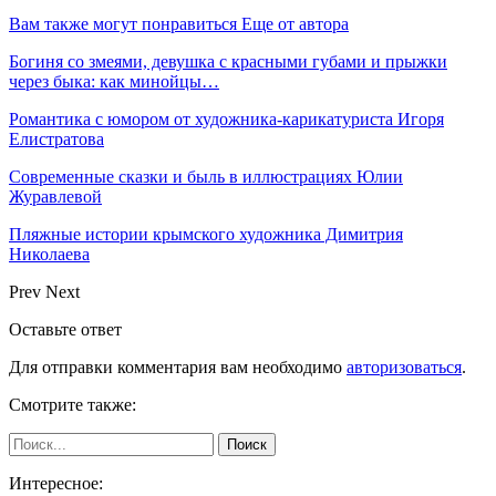
Вам также могут понравиться
Еще от автора
Богиня со змеями, девушка с красными губами и прыжки
через быка: как минойцы…
Романтика с юмором от художника-карикатуриста Игоря
Елистратова
Современные сказки и быль в иллюстрациях Юлии
Журавлевой
Пляжные истории крымского художника Димитрия
Николаева
Prev
Next
Оставьте ответ
Для отправки комментария вам необходимо
авторизоваться
.
Смотрите также:
Интересное: