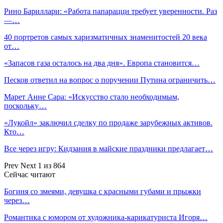
Рино Бариллари: «Работа папарацци требует уверенности. Раз
—…
40 портретов самых харизматичных знаменитостей 20 века
от…
«Запасов газа осталось на два дня». Европа становится…
Песков ответил на вопрос о поручении Путина ограничить…
Марет Анне Сара: «Искусство стало необходимым,
поскольку…
«Лукойл» заключил сделку по продаже зарубежных активов.
Кто…
Все через игру: Кидзания в майские праздники предлагает…
Prev
Next
1 из 864
Сейчас читают
Богиня со змеями, девушка с красными губами и прыжки
через…
Романтика с юмором от художника-карикатуриста Игоря…