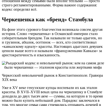
отношения между семьями были вполне тёплыми — просто
строго регламентированными. Форма важнее содержания:
кодекс определял всё.
Черкешенка как «бренд» Стамбула
На фоне этого сурового благочестия возникала совсем другая
история. Слово «черкешенка» в Османской империи стало
собирательным брендом. Так называли не только адыгеек, но
и грузинок, абхазок, осетинок — всех, кто соответствовал
«кавказскому идеалу» красоты. Настоящих адыгских девушек
ценили выше всего и называли «француженками Кавказа» за
аристократичность и изысканность.
Черкесский невольничий рынок в Константинополе. Гравюра
XIX века
Уже в XV веке генуэзские купцы воспевали их как эталон
красоты. В XVII–XVIII веках цена на черкешенку в Стамбуле
доходила до двух тысяч акче — суммы, на которую в то время
можно было купить небольшой дом. Парадокс заключался в
том, что многие семьи сами стремились отправить дочерей в