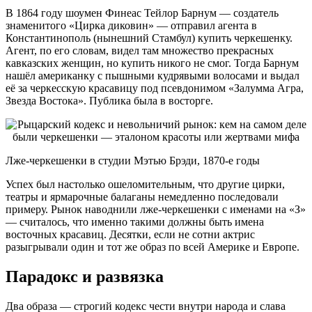
В 1864 году шоумен Финеас Тейлор Барнум — создатель
знаменитого «Цирка диковин» — отправил агента в
Константинополь (нынешний Стамбул) купить черкешенку.
Агент, по его словам, видел там множество прекрасных
кавказских женщин, но купить никого не смог. Тогда Барнум
нашёл американку с пышными кудрявыми волосами и выдал
её за черкесскую красавицу под псевдонимом «Залумма Агра,
Звезда Востока». Публика была в восторге.
Лже-черкешенки в студии Мэтью Брэди, 1870-е годы
Успех был настолько ошеломительным, что другие цирки,
театры и ярмарочные балаганы немедленно последовали
примеру. Рынок наводнили лже-черкешенки с именами на «З»
— считалось, что именно такими должны быть имена
восточных красавиц. Десятки, если не сотни актрис
разыгрывали один и тот же образ по всей Америке и Европе.
Парадокс и развязка
Два образа — строгий кодекс чести внутри народа и слава