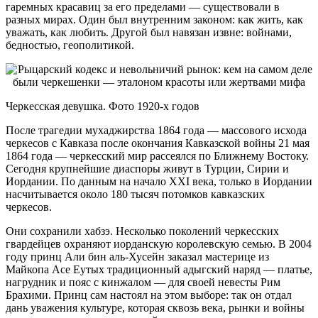
гаремных красавиц за его пределами — существовали в
разных мирах. Один был внутренним законом: как жить, как
уважать, как любить. Другой был навязан извне: войнами,
бедностью, геополитикой.
Черкесская девушка. Фото 1920-х годов
После трагедии мухаджирства 1864 года — массового исхода
черкесов с Кавказа после окончания Кавказской войны 21 мая
1864 года — черкесский мир рассеялся по Ближнему Востоку.
Сегодня крупнейшие диаспоры живут в Турции, Сирии и
Иордании. По данным на начало XXI века, только в Иордании
насчитывается около 180 тысяч потомков кавказских
черкесов.
Они сохранили хабзэ. Несколько поколений черкесских
гвардейцев охраняют иорданскую королевскую семью. В 2004
году принц Али бин аль-Хусейн заказал мастерице из
Майкопа Асе Еутых традиционный адыгский наряд — платье,
нагрудник и пояс с кинжалом — для своей невесты Рим
Брахими. Принц сам настоял на этом выборе: так он отдал
дань уважения культуре, которая сквозь века, рынки и войны