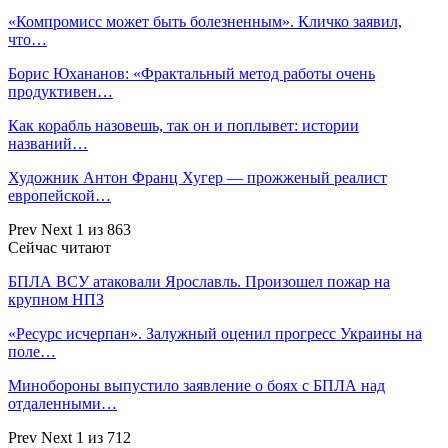
«Компромисс может быть болезненным». Кличко заявил,
что…
Борис Юхананов: «Фрактальный метод работы очень
продуктивен…
Как корабль назовешь, так он и поплывет: истории
названий…
Художник Антон Франц Хугер — прожженый реалист
европейской…
Prev
Next
1 из 863
Сейчас читают
БПЛА ВСУ атаковали Ярославль. Произошел пожар на
крупном НПЗ
«Ресурс исчерпан». Залужный оценил прогресс Украины на
поле…
Минобороны выпустило заявление о боях с БПЛА над
отдаленными…
Prev
Next
1 из 712