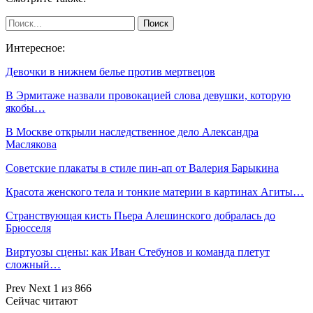
Интересное:
Девочки в нижнем белье против мертвецов
В Эрмитаже назвали провокацией слова девушки, которую
якобы…
В Москве открыли наследственное дело Александра
Маслякова
Советские плакаты в стиле пин-ап от Валерия Барыкина
Красота женского тела и тонкие материи в картинах Агиты…
Странствующая кисть Пьера Алешинского добралась до
Брюсселя
Виртуозы сцены: как Иван Стебунов и команда плетут
сложный…
Prev
Next
1 из 866
Сейчас читают