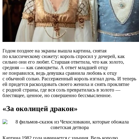
Годом позднее на экраны вышла картина, снятая
по классическому сюжету: король спросил у дочерей, как
сильно они его любят. Старшая ответила, что как золото,
средняя — как самоцветы. А ответ младшей отцу
не понравился, ведь девушка сравнила любовь к отцу
с обычной солью. Рассерженный король изгнал дочь. И теперь
ей придется расколдовать своего жениха и снять проклятие
с родной страны, где вся соль превратилась в золото —
блестящее, ценное, но совершенно бессмысленное.
«За околицей дракон»
Картина 1982 года начинается с уныния. Ведь королю