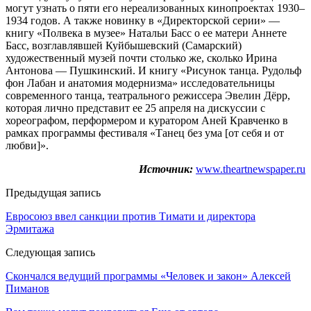
могут узнать о пяти его нереализованных кинопроектах 1930–
1934 годов. А также новинку в «Директорской серии» —
книгу «Полвека в музее» Натальи Басс о ее матери Аннете
Басс, возглавлявшей Куйбышевский (Самарский)
художественный музей почти столько же, сколько Ирина
Антонова — Пушкинский. И книгу «Рисунок танца. Рудольф
фон Лабан и анатомия модернизма» исследовательницы
современного танца, театрального режиссера Эвелин Дёрр,
которая лично представит ее 25 апреля на дискуссии с
хореографом, перформером и куратором Аней Кравченко в
рамках программы фестиваля «Танец без ума [от себя и от
любви]».
Источник:
www.theartnewspaper.ru
Предыдущая запись
Евросоюз ввел санкции против Тимати и директора
Эрмитажа
Следующая запись
Скончался ведущий программы «Человек и закон» Алексей
Пиманов