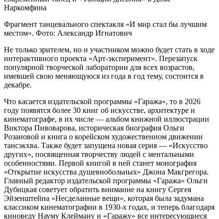
Фрагмент танцевального спектакля «И мир стал бы лучшим
местом». Фото: Александр Игнатович
Не только зрителем, но и участником можно будет стать в ходе
интерактивного проекта «Арт-эксперимент». Перезапуск
популярной творческой лаборатории для всех возрастов,
имевшей свою меняющуюся из года в год тему, состоится в
декабре.
Что касается издательской программы «Гаража», то в 2026
году появятся более 30 книг об искусстве, архитектуре и
кинематографе, в их числе — альбом книжной иллюстрации
Виктора Пивоварова, историческая биография Ольги
Розановой и книга о корейском художественном движении
тансэкхва. Также будет запущена новая серия — «Искусство
других», посвященная творчеству людей с ментальными
особенностями. Первой книгой в ней станет монография
«Открытие искусства душевнобольных» Джона Макгрегора.
Главный редактор издательской программы «Гаража» Ольги
Дубицкая советует обратить внимание на книгу Сергея
Эйзенштейна «Несделанные вещи», которая была задумана
классиком кинематографии в 1930-х годах, и теперь благодаря
киноведу Науму Клейману и «Гаражу» все интересующиеся