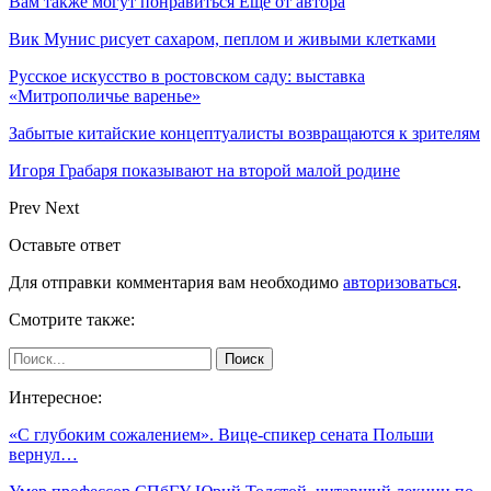
Вам также могут понравиться
Еще от автора
Вик Мунис рисует сахаром, пеплом и живыми клетками
Русское искусство в ростовском саду: выставка
«Митрополичье варенье»
Забытые китайские концептуалисты возвращаются к зрителям
Игоря Грабаря показывают на второй малой родине
Prev
Next
Оставьте ответ
Для отправки комментария вам необходимо
авторизоваться
.
Смотрите также:
Интересное:
«С глубоким сожалением». Вице-спикер сената Польши
вернул…