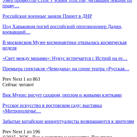
Умер профессор СПбГУ Юрий Толстой, читавший лекции по
праву…
Российские военные заняли Приют в ДНР
Под Харьковом погиб российский оппозиционер Дадин,
воевавший…
В московском Музее космонавтики открылась космическая
неделя
«Свет между мирами»: Нукус встречается с Истрой на ее…
Премьера спектакля «Чемодана» на сцене театра «Русская…
Prev
Next
1 из 863
Сейчас читают
Вик Мунис рисует сахаром, пеплом и живыми клетками
Русское искусство в ростовском саду: выставка
«Митрополичье…
Забытые китайские концептуалисты возвращаются к зрителям
Prev
Next
1 из 196