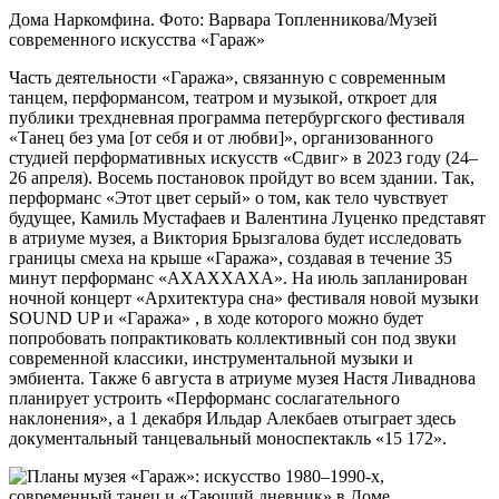
Дома Наркомфина. Фото: Варвара Топленникова/Музей
современного искусства «Гараж»
Часть деятельности «Гаража», связанную с современным
танцем, перформансом, театром и музыкой, откроет для
публики трехдневная программа петербургского фестиваля
«Танец без ума [от себя и от любви]», организованного
студией перформативных искусств «Сдвиг» в 2023 году (24–
26 апреля). Восемь постановок пройдут во всем здании. Так,
перформанс «Этот цвет серый» о том, как тело чувствует
будущее, Камиль Мустафаев и Валентина Луценко представят
в атриуме музея, а Виктория Брызгалова будет исследовать
границы смеха на крыше «Гаража», создавая в течение 35
минут перформанс «АХАХХАХА». На июль запланирован
ночной концерт «Архитектура сна» фестиваля новой музыки
SOUND UP и «Гаража» , в ходе которого можно будет
попробовать попрактиковать коллективный сон под звуки
современной классики, инструментальной музыки и
эмбиента. Также 6 августа в атриуме музея Настя Ливаднова
планирует устроить «Перформанс сослагательного
наклонения», а 1 декабря Ильдар Алекбаев отыграет здесь
документальный танцевальный моноспектакль «15 172».