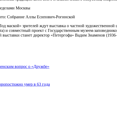
Фото: Собрание Аллы Есипович-Рогинской
«Под маской» зрителей ждут выставка о частной художественной 
а) и совместный проект с Государственным музеем-заповедником
ой выставки станет директор «Петергофа» Вадим Знаменов (193
еленским вопрос о «Дружбе»
оропостижно умер в 63 года