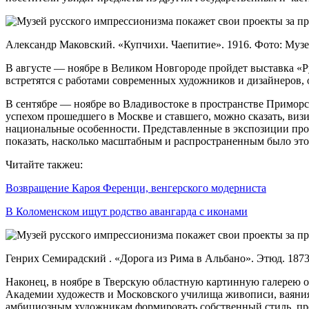
Александр Маковский. «Купчихи. Чаепитие». 1916. Фото: Муз
В августе — ноябре в Великом Новгороде пройдет выставка «Р
встретятся с работами современных художников и дизайнеров, 
В сентябре — ноябре во Владивостоке в пространстве Приморс
успехом прошедшего в Москве и ставшего, можно сказать, виз
национальные особенности. Представленные в экспозиции про
показать, насколько масштабным и распространенным было это
Читайте такжеu:
Возвращение Кароя Ференци, венгерского модерниста
В Коломенском ищут родство авангарда с иконами
Генрих Семирадский . «Дорога из Рима в Альбано». Этюд. 1873
Наконец, в ноябре в Тверскую областную картинную галерею 
Академии художеств и Московского училища живописи, ваяния 
амбициозным художникам формировать собственный стиль, пре