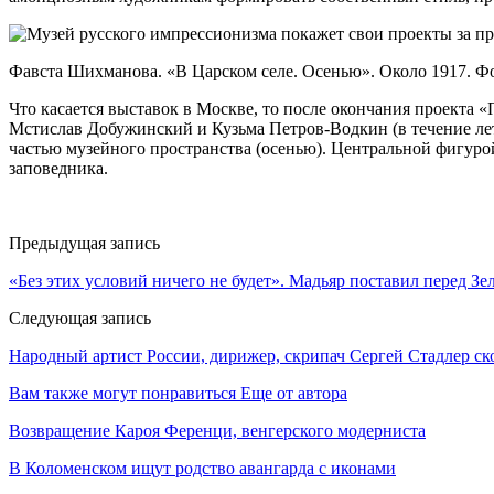
Фавста Шихманова. «В Царском селе. Осенью». Около 1917. 
Что касается выставок в Москве, то после окончания проекта 
Мстислав Добужинский и Кузьма Петров-Водкин (в течение лет
частью музейного пространства (осенью). Центральной фигур
заповедника.
Предыдущая запись
«Без этих условий ничего не будет». Мадьяр поставил перед З
Следующая запись
Народный артист России, дирижер, скрипач Сергей Стадлер ск
Вам также могут понравиться
Еще от автора
Возвращение Кароя Ференци, венгерского модерниста
В Коломенском ищут родство авангарда с иконами