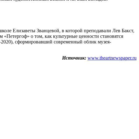
школе Елизаветы Званцевой, в которой преподавали Лев Бакст,
 «Петергоф» о том, как культурные ценности становятся
6–2020), сформировавший современный облик музея-
Источник:
www.theartnewspaper.ru