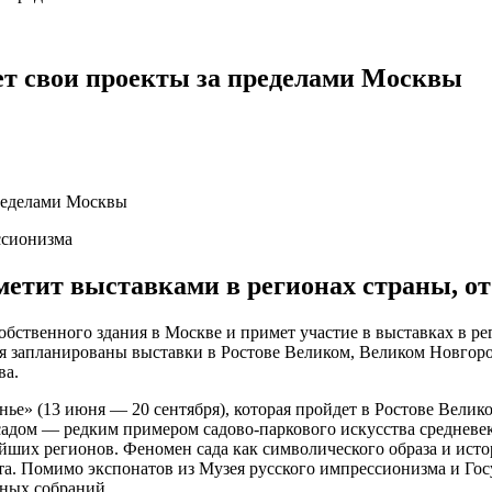
ет свои проекты за пределами Москвы
ссионизма
метит выставками в регионах страны, от
бственного здания в Москве и примет участие в выставках в ре
я запланированы выставки в Ростове Великом, Великом Новгоро
ва.
ье» (13 июня — 20 сентября), которая пройдет в Ростове Вели
адом — редким примером садово-паркового искусства средневек
йших регионов. Феномен сада как символического образа и ист
та. Помимо экспонатов из Музея русского импрессионизма и Гос
тных собраний.