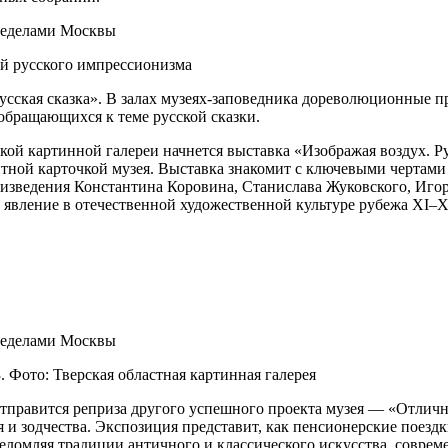
ей русского импрессионизма
усская сказка». В залах музеях-заповедника дореволюционные 
обращающихся к теме русской сказки.
кой картинной галереи начнется выставка «Изображая воздух. 
итной карточкой музея. Выставка знакомит с ключевыми чертами
изведения Константина Коровина, Станислава Жуковского, Игор
 явление в отечественной художественной культуре рубежа XI–X
. Фото: Тверская областная картинная галерея
отправится реприза другого успешного проекта музея — «Отли
и зодчества. Экспозиция представит, как пенсионерские поездк
ломляя традиции античного и классического искусства, соврем