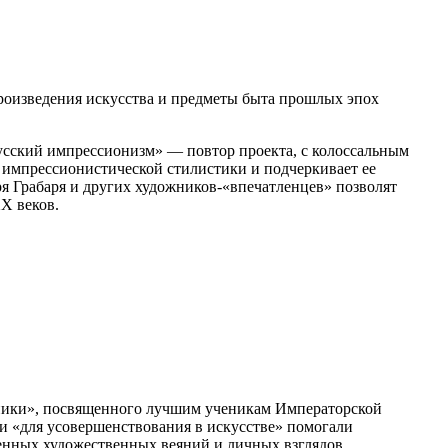
произведения искусства и предметы быта прошлых эпох
Русский импрессионизм» — повтор проекта, с колоссальным
 импрессионистической стилистики и подчеркивает ее
я Грабаря и других художников-«впечатленцев» позволят
X веков.
чники», посвященного лучшим ученикам Императорской
и «для усовершенствования в искусстве» помогали
енных художественных веяний и личных взглядов.