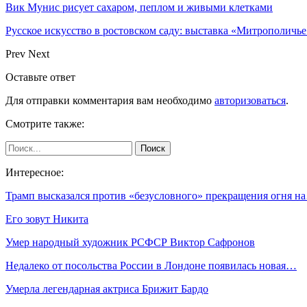
Вик Мунис рисует сахаром, пеплом и живыми клетками
Русское искусство в ростовском саду: выставка «Митрополичье
Prev
Next
Оставьте ответ
Для отправки комментария вам необходимо
авторизоваться
.
Смотрите также:
Интересное:
Трамп высказался против «безусловного» прекращения огня н
Его зовут Никита
Умер народный художник РСФСР Виктор Сафронов
Недалеко от посольства России в Лондоне появилась новая…
Умерла легендарная актриса Брижит Бардо