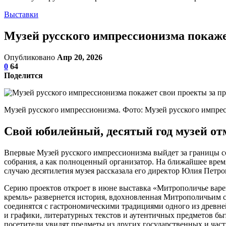
Выставки
Музей русского импрессионизма покаж
Опубликовано
Апр 20, 2026
0
64
Поделится
Музей русского импрессионизма. Фото: Музей русского импре
Свой юбилейный, десятый год музей от
Впервые Музей русского импрессионизма выйдет за границы со
собрания, а как полноценный организатор. На ближайшее врем
случаю десятилетия музея рассказала его директор Юлия Петро
Серию проектов откроет в июне выставка «Митрополичье варен
кремль» развернется история, вдохновленная Митрополичьим с
соединятся с гастрономическими традициями одного из древне
и графики, литературных текстов и аутентичных предметов бы
посетители увидят предметы из других государственных и час