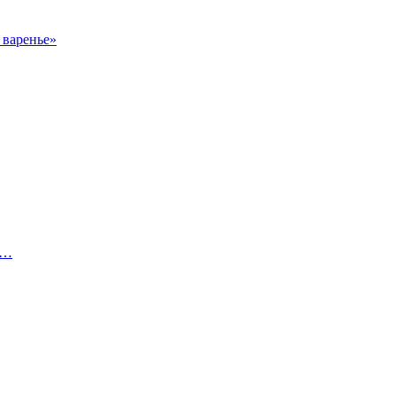
 варенье»
а…