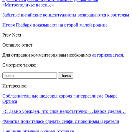
«Митрополичье варенье»
Забытые китайские концептуалисты возвращаются к зрителям
Игоря Грабаря показывают на второй малой родине
Prev
Next
Оставьте ответ
Для отправки комментария вам необходимо
авторизоваться
.
Смотрите также:
Интересное:
Соблазнительные шедевры короля гиперреализма Омара
Ортиса
«Я давно убежден, что слов недостаточно». Лавров сделал…
Фанатка попыталась сделать селфи с покойным Церетели
Пашинян объявил о своей отставке