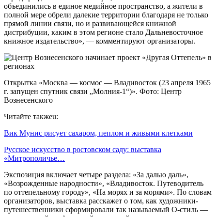
объединились в единое медийное пространство, а жители в
полной мере обрели далекие территории благодаря не только
прямой линии связи, но и развивающейся книжной
дистрибуции, каким в этом регионе стало Дальневосточное
книжное издательство», — комментируют организаторы.
Открытка «Москва — космос — Владивосток (23 апреля 1965
г. запущен спутник связи „Молния-1“)». Фото: Центр
Вознесенского
Читайте такжеu:
Вик Мунис рисует сахаром, пеплом и живыми клетками
Русское искусство в ростовском саду: выставка
«Митрополичье…
Экспозиция включает четыре раздела: «За далью даль»,
«Возрожденные народности», «Владивосток. Путеводитель
по оттепельному городу», «На морях и за морями». По словам
организаторов, выставка расскажет о том, как художники-
путешественники сформировали так называемый О-стиль —