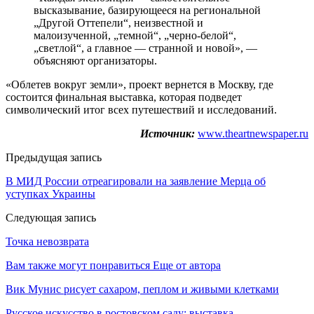
высказывание, базирующееся на региональной
„Другой Оттепели“, неизвестной и
малоизученной, „темной“, „черно-белой“,
„светлой“, а главное — странной и новой», —
объясняют организаторы.
«Облетев вокруг земли», проект вернется в Москву, где
состоится финальная выставка, которая подведет
символический итог всех путешествий и исследований.
Источник:
www.theartnewspaper.ru
Предыдущая запись
В МИД России отреагировали на заявление Мерца об
уступках Украины
Следующая запись
Точка невозврата
Вам также могут понравиться
Еще от автора
Вик Мунис рисует сахаром, пеплом и живыми клетками
Русское искусство в ростовском саду: выставка