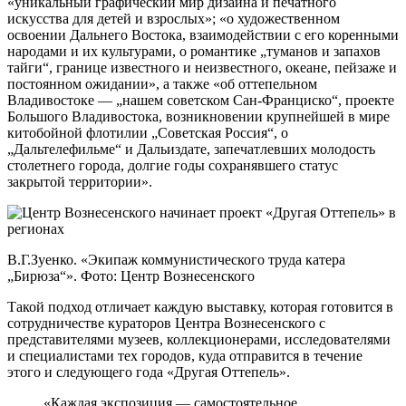
«уникальный графический мир дизайна и печатного
искусства для детей и взрослых»; «о художественном
освоении Дальнего Востока, взаимодействии с его коренными
народами и их культурами, о романтике „туманов и запахов
тайги“, границе известного и неизвестного, океане, пейзаже и
постоянном ожидании», а также «об оттепельном
Владивостоке — „нашем советском Сан-Франциско“, проекте
Большого Владивостока, возникновении крупнейшей в мире
китобойной флотилии „Советская Россия“, о
„Дальтелефильме“ и Дальиздате, запечатлевших молодость
столетнего города, долгие годы сохранявшего статус
закрытой территории».
В.Г.Зуенко. «Экипаж коммунистического труда катера
„Бирюза“». Фото: Центр Вознесенского
Такой подход отличает каждую выставку, которая готовится в
сотрудничестве кураторов Центра Вознесенского с
представителями музеев, коллекционерами, исследователями
и специалистами тех городов, куда отправится в течение
этого и следующего года «Другая Оттепель».
«Каждая экспозиция — самостоятельное