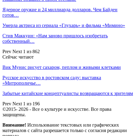
Ядерное оружие и 24 миллиарда долларов. Чем Байден
готов…
Умерла актриса из сериала «Глухарь» и фильма «Мимино»
Стив Маккуин: «Нам заново пришлось изобретать
собственный…
Prev
Next
1 из 862
Сейчас читают
Вик Мунис рисует сахаром, пеплом и живыми клетками
Русское искусство в ростовском саду: выставка
«Митрополичье…
Забытые китайские концептуалисты возвращаются к зрителям
Prev
Next
1 из 196
©2015- 2026 - Все о культуре и искусстве. Все права
защищены.
Внимание!
Использование текстовых или графических
материалов с сайта разрешается только c согласия редакции
портала.