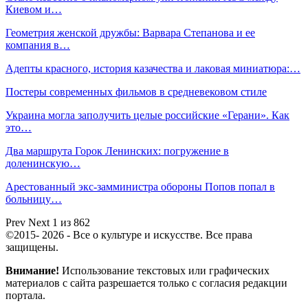
Киевом и…
Геометрия женской дружбы: Варвара Степанова и ее
компания в…
Адепты красного, история казачества и лаковая миниатюра:…
Постеры современных фильмов в средневековом стиле
Украина могла заполучить целые российские «Герани». Как
это…
Два маршрута Горок Ленинских: погружение в
доленинскую…
Арестованный экс-замминистра обороны Попов попал в
больницу…
Prev
Next
1 из 862
©2015- 2026 - Все о культуре и искусстве. Все права
защищены.
Внимание!
Использование текстовых или графических
материалов с сайта разрешается только c согласия редакции
портала.