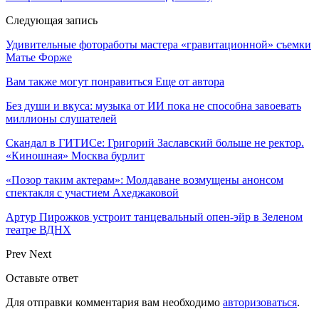
Следующая запись
Удивительные фотоработы мастера «гравитационной» съемки
Матье Форже
Вам также могут понравиться
Еще от автора
Без души и вкуса: музыка от ИИ пока не способна завоевать
миллионы слушателей
Скандал в ГИТИСе: Григорий Заславский больше не ректор.
«Киношная» Москва бурлит
«Позор таким актерам»: Молдаване возмущены анонсом
спектакля с участием Ахеджаковой
Артур Пирожков устроит танцевальный опен-эйр в Зеленом
театре ВДНХ
Prev
Next
Оставьте ответ
Для отправки комментария вам необходимо
авторизоваться
.