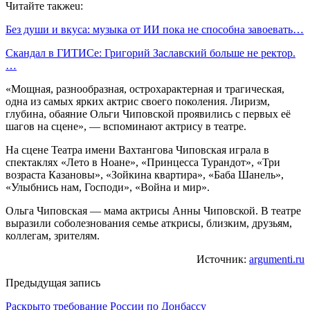
Читайте такжеu:
Без души и вкуса: музыка от ИИ пока не способна завоевать…
Скандал в ГИТИСе: Григорий Заславский больше не ректор.
…
«Мощная, разнообразная, острохарактерная и трагическая,
одна из самых ярких актрис своего поколения. Лиризм,
глубина, обаяние Ольги Чиповской проявились с первых её
шагов на сцене», — вспоминают актрису в театре.
На сцене Театра имени Вахтангова Чиповская играла в
спектаклях «Лето в Ноане», «Принцесса Турандот», «Три
возраста Казановы», «Зойкина квартира», «Баба Шанель»,
«Улыбнись нам, Господи», «Война и мир».
Ольга Чиповская — мама актрисы Анны Чиповской. В театре
выразили соболезнования семье аткрисы, близким, друзьям,
коллегам, зрителям.
Источник:
argumenti.ru
Предыдущая запись
Раскрыто требование России по Донбассу