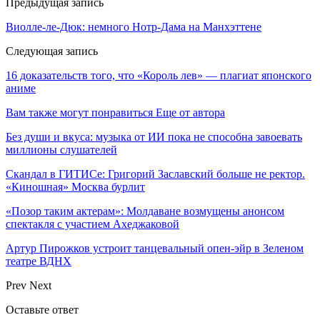
Предыдущая запись
Виолле-ле-Дюк: немного Нотр-Дама на Манхэттене
Следующая запись
16 доказательств того, что «Король лев» — плагиат японского
аниме
Вам также могут понравиться
Еще от автора
Без души и вкуса: музыка от ИИ пока не способна завоевать
миллионы слушателей
Скандал в ГИТИСе: Григорий Заславский больше не ректор.
«Киношная» Москва бурлит
«Позор таким актерам»: Молдаване возмущены анонсом
спектакля с участием Ахеджаковой
Артур Пирожков устроит танцевальный опен-эйр в Зеленом
театре ВДНХ
Prev
Next
Оставьте ответ