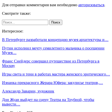
Для отправки комментария вам необходимо
авторизоваться
.
Смотрите также:
Интересное:
В Петербурге разработали концепцию музея архитектуры и…
Путин исполнил мечту семилетнего мальчика о посещении
Музея…
Франс Снейдерс совершил путешествие из Петербурга в
Москву
Игры света и тени в работах мастера женского эротического…
Изнанка прекрасного Жерара Юфера: закулисье театров,…
Александр Заварин, художник
Дон Жуан выйдет на сцену Театра на Трубной, чтобы
вывести…