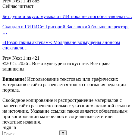
Prev
Next
1 из 865
Сейчас читают
Без души и вкуса: музыка от ИИ пока не способна завоевать…
Скандал в ГИТИСе: Григорий Заславский больше не ректор.
…
«Позор таким актерам»: Молдаване возмущены анонсом
спектакля…
Prev
Next
1 из 421
©2015- 2026 - Все о культуре и искусстве. Все права
защищены.
Внимание!
Использование текстовых или графических
материалов с сайта разрешается только c согласия редакции
портала.
Свободное копирование и распространение материалов с
нашего сайта разрешено только с указанием активной ссылки
на источник. Указание ссылки также является обязательным
при копировании материалов в социальные сети или
печатные издания.
Sign in