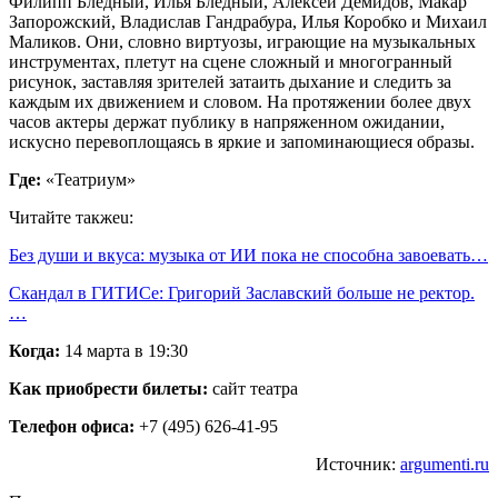
Филипп Бледный, Илья Бледный, Алексей Демидов, Макар
Запорожский, Владислав Гандрабура, Илья Коробко и Михаил
Маликов. Они, словно виртуозы, играющие на музыкальных
инструментах, плетут на сцене сложный и многогранный
рисунок, заставляя зрителей затаить дыхание и следить за
каждым их движением и словом. На протяжении более двух
часов актеры держат публику в напряженном ожидании,
искусно перевоплощаясь в яркие и запоминающиеся образы.
Где:
«Театриум»
Читайте такжеu:
Без души и вкуса: музыка от ИИ пока не способна завоевать…
Скандал в ГИТИСе: Григорий Заславский больше не ректор.
…
Когда:
14 марта в 19:30
Как приобрести билеты:
сайт театра
Телефон офиса:
+7 (495) 626-41-95
Источник:
argumenti.ru