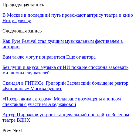
Предыдущая запись
В Москве в последний путь провожают актрису театра и кино
Нину Гуляеву
Следующая запись
Как Fyre Festival стал худшим музыкальным фестивалем в
истории
Вам также могут понравиться
Еще от автора
Без души и вкуса: музыка от ИИ пока не способна завоевать
миллионы слушателей
Скандал в ГИТИСе: Григорий Заславский больше не ректор.
«Киношная» Москва бурлит
«Позор таким актерам»: Молдаване возмущены анонсом
спектакля с участием Ахеджаковой
Артур Пирожков устроит танцевальный опен-эйр в Зеленом
театре ВДНХ
Prev
Next