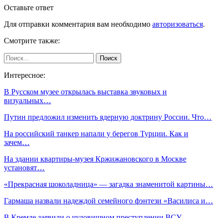
Оставьте ответ
Для отправки комментария вам необходимо
авторизоваться
.
Смотрите также:
Интересное:
В Русском музее открылась выставка звуковых и
визуальных…
Путин предложил изменить ядерную доктрину России. Что…
На российский танкер напали у берегов Турции. Как и
зачем…
На здании квартиры-музея Кржижановского в Москве
установят…
«Прекрасная шоколадница» — загадка знаменитой картины…
Гармаша назвали надеждой семейного фэнтези «Василиса и…
В Кремле заявили о чудовищном преступлении ВСУ