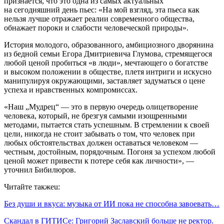
признается, что это одна из самых актуальных
на сегодняшний день пьес: «На мой взгляд, эта пьеса как
нельзя лучше отражает реалии современного общества,
обнажает пороки и слабости человеческой природы».
История молодого, образованного, амбициозного дворянина
из бедной семьи Егора Дмитриевича Глумова, стремящегося
любой ценой пробиться «в люди», мечтающего о богатстве
и высоком положении в обществе, плетя интриги и искусно
манипулируя окружающими, заставляет задуматься о цене
успеха и нравственных компромиссах.
«Наш „Мудрец“ — это в первую очередь олицетворение
человека, который, не брезгуя самыми изощренными
методами, пытается стать успешным. В стремлении к своей
цели, никогда не стоит забывать о том, что человек при
любых обстоятельствах должен оставаться человеком —
честным, достойным, порядочным. Погоня за успехом любой
ценой может привести к потере себя как личности», —
уточнил Бибилюров.
Читайте такжеu:
Без души и вкуса: музыка от ИИ пока не способна завоевать…
Скандал в ГИТИСе: Григорий Заславский больше не ректор.