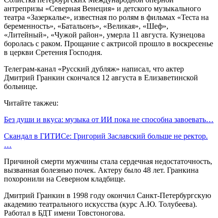
антрепризы «Северная Венеция» и детского музыкального
театра «Зазеркалье», известная по ролям в фильмах «Теста на
беременность», «Батальонъ», «Великая», «Шеф»,
«Литейный», «Чужой район», умерла 11 августа. Кузнецова
боролась с раком. Прощание с актрисой прошло в воскресенье
в церкви Сретения Господня.
Телеграм-канал «Русский дубляж» написал, что актер
Дмитрий Гранкин скончался 12 августа в Елизаветинской
больнице.
Читайте такжеu:
Без души и вкуса: музыка от ИИ пока не способна завоевать…
Скандал в ГИТИСе: Григорий Заславский больше не ректор.
…
Причиной смерти мужчины стала сердечная недостаточность,
вызванная болезнью почек. Актеру было 48 лет. Гранкина
похоронили на Северном кладбище.
Дмитрий Гранкин в 1998 году окончил Санкт-Петербургскую
академию театрального искусства (курс А.Ю. Толубеева).
Работал в БДТ имени Товстоногова.