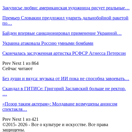
Закулисье любви: американская художница рисует реальные…
Премьер Словакии предложил ударить дальнобойной ракетой
по…
Байден впервые санкционировал применение Украиной…
Украина атаковала Россию умными бомбами
Скончалась заслуженная артистка РСФСР Агнесса Петерсон
Prev
Next
1 из 864
Сейчас читают
Без души и вкуса: музыка от ИИ пока не способна завоевать…
Скандал в ГИТИСе: Григорий Заславский больше не ректор.
…
«Позор таким актерам»: Молдаване возмущены анонсом
спектакля…
Prev
Next
1 из 421
©2015- 2026 - Все о культуре и искусстве. Все права
защищены.