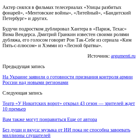
Актер снялся в фильмах телесериалах «Улицы разбитых
фонарей», «Ментовские войны», «Литейный», «Бандитский
Петербург» и других.
Будучи подростком дублировал Хантера в «Париж, Техас»
Вима Вендерса. Дмитрий Гранкин известен своими ролями
дубляжа, его голосом говорят Рон Так-Себе из сериала «Ким
Пять-с-плюсом» и Хэмми из «Лесной братвы».
Источник:
argumenti.ru
Предыдущая запись
На Украине заявили о готовности признания контроля армии
России над новыми регионами
Следующая запись
Театр «У Никитских ворот» открыл 43 сезон — зрителей ждет
10 премьер
Вам также могут понравиться
Еще от автора
Без души и вкуса: музыка от ИИ пока не способна завоевать
миллионы слушателей