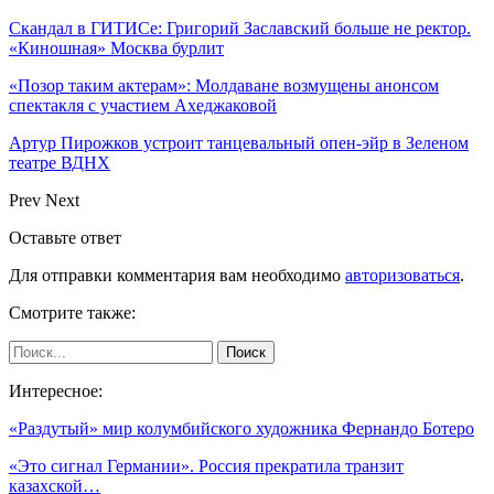
Скандал в ГИТИСе: Григорий Заславский больше не ректор.
«Киношная» Москва бурлит
«Позор таким актерам»: Молдаване возмущены анонсом
спектакля с участием Ахеджаковой
Артур Пирожков устроит танцевальный опен-эйр в Зеленом
театре ВДНХ
Prev
Next
Оставьте ответ
Для отправки комментария вам необходимо
авторизоваться
.
Смотрите также:
Интересное:
«Раздутый» мир колумбийского художника Фернандо Ботеро
«Это сигнал Германии». Россия прекратила транзит
казахской…