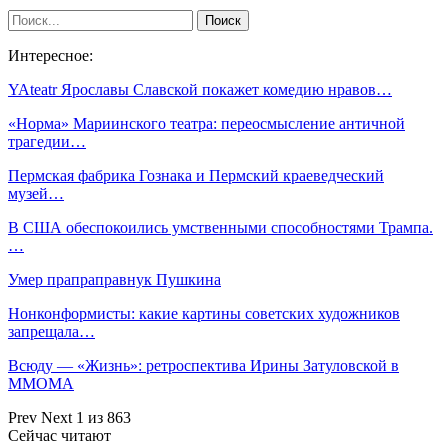
Интересное:
YAteatr Ярославы Славской покажет комедию нравов…
«Норма» Мариинского театра: переосмысление античной
трагедии…
Пермская фабрика Гознака и Пермский краеведческий
музей…
В США обеспокоились умственными способностями Трампа.
…
Умер прапраправнук Пушкина
Нонконформисты: какие картины советских художников
запрещала…
Всюду — «Жизнь»: ретроспектива Ирины Затуловской в
МMОМА
Prev
Next
1 из 863
Сейчас читают