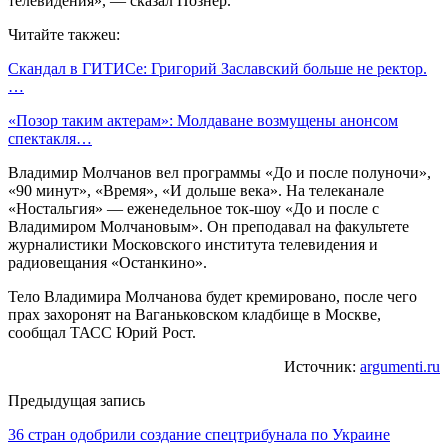
телевидения», — сказал Познер.
Читайте такжеu:
Скандал в ГИТИСе: Григорий Заславский больше не ректор.
…
«Позор таким актерам»: Молдаване возмущены анонсом
спектакля…
Владимир Молчанов вел программы «До и после полуночи»,
«90 минут», «Время», «И дольше века». На телеканале
«Ностальгия» — еженедельное ток-шоу «До и после с
Владимиром Молчановым». Он преподавал на факультете
журналистики Московского института телевидения и
радиовещания «Останкино».
Тело Владимира Молчанова будет кремировано, после чего
прах захоронят на Ваганьковском кладбище в Москве,
сообщал ТАСС Юрий Рост.
Источник:
argumenti.ru
Предыдущая запись
36 стран одобрили создание спецтрибунала по Украине