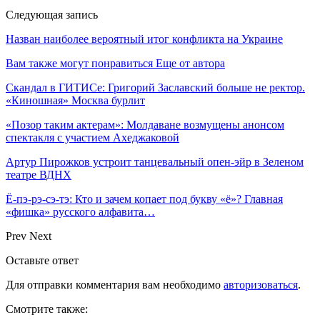
Следующая запись
Назван наиболее вероятный итог конфликта на Украине
Вам также могут понравиться
Еще от автора
Скандал в ГИТИСе: Григорий Заславский больше не ректор.
«Киношная» Москва бурлит
«Позор таким актерам»: Молдаване возмущены анонсом
спектакля с участием Ахеджаковой
Артур Пирожков устроит танцевальный опен-эйр в Зеленом
театре ВДНХ
Ё-пэ-рэ-сэ-тэ: Кто и зачем копает под букву «ё»? Главная
«фишка» русского алфавита…
Prev
Next
Оставьте ответ
Для отправки комментария вам необходимо
авторизоваться
.
Смотрите также: