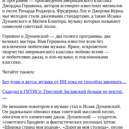
В программе — произведения американского классика
Джорджа Гершвина, авторов всемирно известных мюзиклов
и песен Ричарда Роджерса, Фредерика Лоу и Джерома Керна,
чьи мелодии стали джазовыми стандартами, а также Исаака
Дунаевского и Матвея Блантера, музыку которых называют
символом советской эпохи.
Гершвин и Дунаевский — два полюса программы, два
великих мастера. Имя Гершвина известно всем без
исключения любителям музыки. Яркое, искрометное
творчество американского классика любимо всеми —
и любителями джаза, и поп-музыки, и поклонниками
классики.
Читайте такжеu:
Без души и вкуса: музыка от ИИ пока не способна завоевать…
Скандал в ГИТИСе: Григорий Заславский больше не ректор.
…
Не меньшим новатором в музыке стал и Исаак Дунаевский.
Он радикально обновил язык советской массовой песни,
обогатив его элементами джаза. Дунаевский — создатель
«советского Бродвея» и фантастических песенных хитов:
«Широка страна моя родная», «Дорогая моя столица», песни