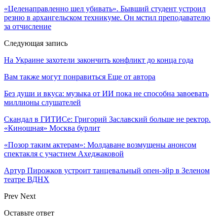
«Целенаправленно шел убивать». Бывший студент устроил
резню в архангельском техникуме. Он мстил преподавателю
за отчисление
Следующая запись
На Украине захотели закончить конфликт до конца года
Вам также могут понравиться
Еще от автора
Без души и вкуса: музыка от ИИ пока не способна завоевать
миллионы слушателей
Скандал в ГИТИСе: Григорий Заславский больше не ректор.
«Киношная» Москва бурлит
«Позор таким актерам»: Молдаване возмущены анонсом
спектакля с участием Ахеджаковой
Артур Пирожков устроит танцевальный опен-эйр в Зеленом
театре ВДНХ
Prev
Next
Оставьте ответ