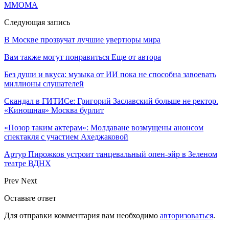
МMОМА
Следующая запись
В Москве прозвучат лучшие увертюры мира
Вам также могут понравиться
Еще от автора
Без души и вкуса: музыка от ИИ пока не способна завоевать
миллионы слушателей
Скандал в ГИТИСе: Григорий Заславский больше не ректор.
«Киношная» Москва бурлит
«Позор таким актерам»: Молдаване возмущены анонсом
спектакля с участием Ахеджаковой
Артур Пирожков устроит танцевальный опен-эйр в Зеленом
театре ВДНХ
Prev
Next
Оставьте ответ
Для отправки комментария вам необходимо
авторизоваться
.