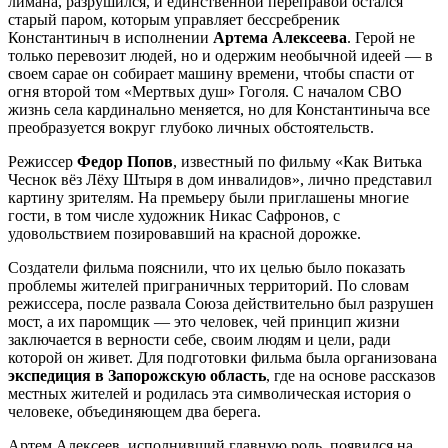
лимана, разрушился, и единственной переправой остался
старый паром, которым управляет бессребреник
Константиныч в исполнении
Артема Алексеева
. Герой не
только перевозит людей, но и одержим необычной идеей — в
своем сарае он собирает машину времени, чтобы спасти от
огня второй том «Мертвых душ» Гоголя. С началом СВО
жизнь села кардинально меняется, но для Константиныча все
преобразуется вокруг глубоко личных обстоятельств.
Режиссер
Федор Попов
, известный по фильму «Как Витька
Чеснок вёз Лёху Штыря в дом инвалидов», лично представил
картину зрителям. На премьеру были приглашены многие
гости, в том числе художник Никас Сафронов, с
удовольствием позировавший на красной дорожке.
Создатели фильма пояснили, что их целью было показать
проблемы жителей приграничных территорий. По словам
режиссера, после развала Союза действительно был разрушен
мост, а их паромщик — это человек, чей принцип жизни
заключается в верности себе, своим людям и цели, ради
которой он живет. Для подготовки фильма была организована
экспедиция в Запорожскую область
, где на основе рассказов
местных жителей и родилась эта символическая история о
человеке, объединяющем два берега.
Артем Алексеев, исполнивший главную роль, появился на