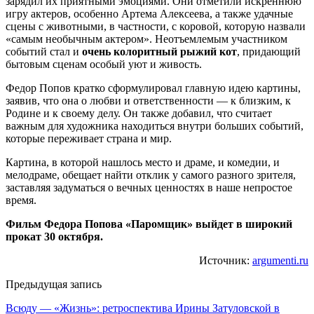
зарядил их приятными эмоциями. Они отметили искреннюю
игру актеров, особенно Артема Алексеева, а также удачные
сцены с животными, в частности, с коровой, которую назвали
«самым необычным актером». Неотъемлемым участником
событий стал и
очень колоритный рыжий кот
, придающий
бытовым сценам особый уют и живость.
Федор Попов кратко сформулировал главную идею картины,
заявив, что она о любви и ответственности — к близким, к
Родине и к своему делу. Он также добавил, что считает
важным для художника находиться внутри больших событий,
которые переживает страна и мир.
Картина, в которой нашлось место и драме, и комедии, и
мелодраме, обещает найти отклик у самого разного зрителя,
заставляя задуматься о вечных ценностях в наше непростое
время.
Фильм Федора Попова «Паромщик» выйдет в широкий
прокат 30 октября.
Источник:
argumenti.ru
Предыдущая запись
Всюду — «Жизнь»: ретроспектива Ирины Затуловской в