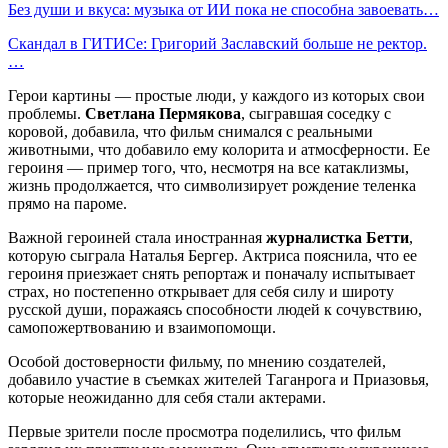
Без души и вкуса: музыка от ИИ пока не способна завоевать…
Скандал в ГИТИСе: Григорий Заславский больше не ректор.
…
Герои картины — простые люди, у каждого из которых свои
проблемы.
Светлана Пермякова
, сыгравшая соседку с
коровой, добавила, что фильм снимался с реальными
животными, что добавило ему колорита и атмосферности. Ее
героиня — пример того, что, несмотря на все катаклизмы,
жизнь продолжается, что символизирует рождение теленка
прямо на пароме.
Важной героиней стала иностранная
журналистка Бетти
,
которую сыграла Наталья Бергер. Актриса пояснила, что ее
героиня приезжает снять репортаж и поначалу испытывает
страх, но постепенно открывает для себя силу и широту
русской души, поражаясь способности людей к сочувствию,
самопожертвованию и взаимопомощи.
Особой достоверности фильму, по мнению создателей,
добавило участие в съемках жителей Таганрога и Приазовья,
которые неожиданно для себя стали актерами.
Первые зрители после просмотра поделились, что фильм