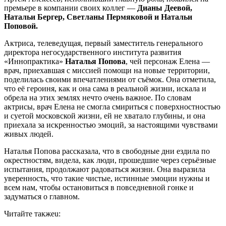
премьере в компании своих коллег —
Дианы Деевой,
Натальи Бергер, Светланы Пермяковой и Натальи
Поповой.
Актриса, телеведущая, первый заместитель генерального
директора негосударственного института развития
«Иннопрактика»
Наталья Попова
, чей персонаж Елена —
врач, приехавшая с миссией помощи на новые территории,
поделилась своими впечатлениями от съёмок. Она отметила,
что её героиня, как и она сама в реальной жизни, искала и
обрела на этих землях нечто очень важное. По словам
актрисы, врач Елена не смогла смириться с поверхностностью
и суетой московской жизни, ей не хватало глубины, и она
приехала за искренностью эмоций, за настоящими чувствами
живых людей.
Наталья Попова рассказала, что в свободные дни ездила по
окрестностям, видела, как люди, прошедшие через серьёзные
испытания, продолжают радоваться жизни. Она выразила
уверенность, что такие чистые, истинные эмоции нужны и
всем нам, чтобы остановиться в повседневной гонке и
задуматься о главном.
Читайте такжеu: