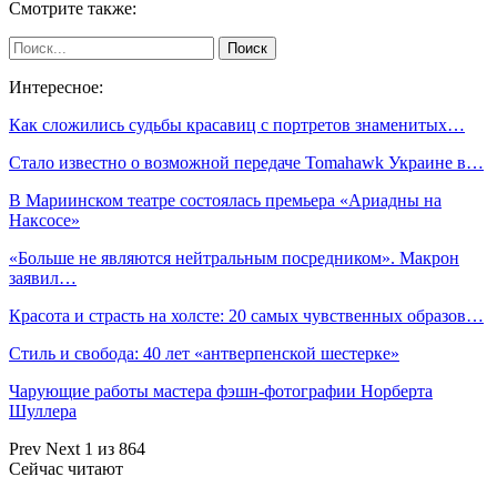
Смотрите также:
Интересное:
Как сложились судьбы красавиц с портретов знаменитых…
Стало известно о возможной передаче Tomahawk Украине в…
В Мариинском театре состоялась премьера «Ариадны на
Наксосе»
«Больше не являются нейтральным посредником». Макрон
заявил…
Красота и страсть на холсте: 20 самых чувственных образов…
Стиль и свобода: 40 лет «антверпенской шестерке»
Чарующие работы мастера фэшн-фотографии Норберта
Шуллера
Prev
Next
1 из 864
Сейчас читают