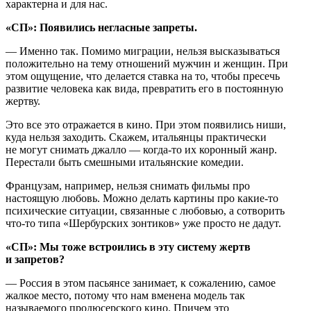
характерна и для нас.
«СП»: Появились негласные запреты.
— Именно так. Помимо миграции, нельзя высказываться
положительно на тему отношений мужчин и женщин. При
этом ощущение, что делается ставка на то, чтобы пресечь
развитие человека как вида, превратить его в постоянную
жертву.
Это все это отражается в кино. При этом появились ниши,
куда нельзя заходить. Скажем, итальянцы практически
не могут снимать джалло — когда-то их коронный жанр.
Перестали быть смешными итальянские комедии.
Французам, например, нельзя снимать фильмы про
настоящую любовь. Можно делать картины про какие-то
психические ситуации, связанные с любовью, а сотворить
что-то типа «Шербурских зонтиков» уже просто не дадут.
«СП»: Мы тоже встроились в эту систему жертв
и запретов?
— Россия в этом пасьянсе занимает, к сожалению, самое
жалкое место, потому что нам вменена модель так
называемого продюсерского кино. Причем это