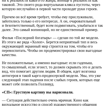
ни к реальности какого-то жанра, вообще к реальности как
таковой. Это своего рода виртуальная клякса пустоты, через
которую неслучайно в первой части проходят руки героев.
Причем он всё время требует, чтобы ему прислуживали,
заботились только о его интересах. А он, очаровательный
и безответственный, будет всем подмигивать, улыбаться и так
далее. Это самый вопиющий, но не единственный пример.
Фильм «Последний богатырь» — сделан по той же модели.
Из этого же ряда «Холоп». Берется неприятный тип и весь
окружающий экранный мир строится на том, чтобы его
перевоспитать. Чтобы он продемонстрировал свои выгодные
качества.
Не положительные, а именно выгодные: если гаденыш,
то смышленый, если эгоист, то должен скрывать это и делать
вид, что помогает другим людям. В общем, идет возгонка
антигероя в такой карго-продюсерской модели. Увы, это уже
следующий этап падения после слабых героев, которых еще
может себе позволить Голливуд.
«СП»: Грустную картину вы нарисовали.
— Ситуация действительно очень мрачная. Кино как
визуальное искусство и способ художественного общения