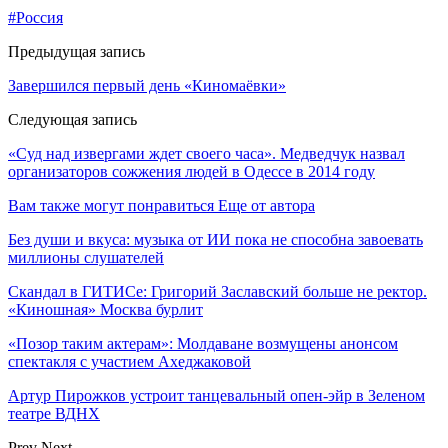
#Россия
Предыдущая запись
Завершился первый день «Киномаёвки»
Следующая запись
«Суд над извергами ждет своего часа». Медведчук назвал
организаторов сожжения людей в Одессе в 2014 году
Вам также могут понравиться
Еще от автора
Без души и вкуса: музыка от ИИ пока не способна завоевать
миллионы слушателей
Скандал в ГИТИСе: Григорий Заславский больше не ректор.
«Киношная» Москва бурлит
«Позор таким актерам»: Молдаване возмущены анонсом
спектакля с участием Ахеджаковой
Артур Пирожков устроит танцевальный опен-эйр в Зеленом
театре ВДНХ
Prev
Next