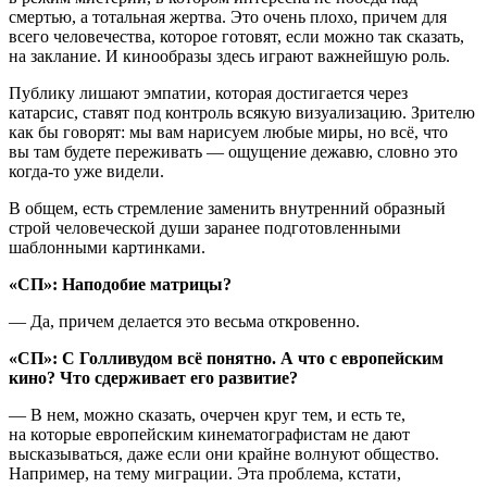
смертью, а тотальная жертва. Это очень плохо, причем для
всего человечества, которое готовят, если можно так сказать,
на заклание. И кинообразы здесь играют важнейшую роль.
Публику лишают эмпатии, которая достигается через
катарсис, ставят под контроль всякую визуализацию. Зрителю
как бы говорят: мы вам нарисуем любые миры, но всё, что
вы там будете переживать — ощущение дежавю, словно это
когда-то уже видели.
В общем, есть стремление заменить внутренний образный
строй человеческой души заранее подготовленными
шаблонными картинками.
«СП»: Наподобие матрицы?
— Да, причем делается это весьма откровенно.
«СП»: С Голливудом всё понятно. А что с европейским
кино? Что сдерживает его развитие?
— В нем, можно сказать, очерчен круг тем, и есть те,
на которые европейским кинематографистам не дают
высказываться, даже если они крайне волнуют общество.
Например, на тему миграции. Эта проблема, кстати,