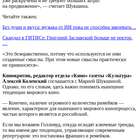
уже раскручены и не требуют больших затрат
на продвижение», — считает Шукшина.
Читайте такжеu:
Без души и вкуса: музыка от ИИ пока не способна завоевать…
Скандал в ГИТИСе: Григорий Заславский больше не ректор.
…
«Это безнравственно, потому что используются не ими
созданные смыслы. При этом новые смыслы практически
не привносятся».
Кинокритик, редактор отдела «Кино» газеты «Культура»
Алексей Коленский
соглашается с Марией Шукшиной.
Однако, по его словам, здесь важно понимать нынешние
тенденции мирового кино.
— Конечно, наличие огромного количества римейков —
явление, характерное для нынешнего мирового кинопроцесса,
частью которого является и российский.
Если мы возьмем Голливуд, откуда исходят ключевые тренды,
то мы имеем две тенденции, управляющие современным
репертуаром: это постановка франшиз и ремейков.