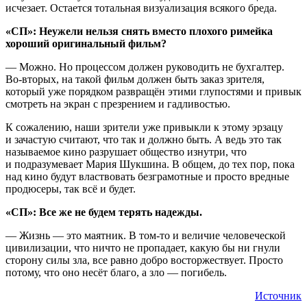
исчезает. Остается тотальная визуализация всякого бреда.
«СП»: Неужели нельзя снять вместо плохого римейка
хороший оригинальный фильм?
— Можно. Но процессом должен руководить не бухгалтер.
Во-вторых, на такой фильм должен быть заказ зрителя,
который уже порядком развращён этими глупостями и привык
смотреть на экран с презрением и гадливостью.
К сожалению, наши зрители уже привыкли к этому эрзацу
и зачастую считают, что так и должно быть. А ведь это так
называемое кино разрушает общество изнутри, что
и подразумевает Мария Шукшина. В общем, до тех пор, пока
над кино будут властвовать безграмотные и просто вредные
продюсеры, так всё и будет.
«СП»: Все же не будем терять надежды.
— Жизнь — это маятник. В том-то и величие человеческой
цивилизации, что ничто не пропадает, какую бы ни гнули
сторону силы зла, все равно добро восторжествует. Просто
потому, что оно несёт благо, а зло — погибель.
Источник