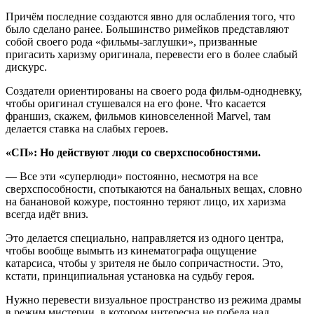
Причём последние создаются явно для ослабления того, что
было сделано ранее. Большинство римейков представляют
собой своего рода «фильмы-заглушки», призванные
пригасить харизму оригинала, перевести его в более слабый
дискурс.
Создатели ориентированы на своего рода фильм-однодневку,
чтобы оригинал стушевался на его фоне. Что касается
франшиз, скажем, фильмов киновселенной Marvel, там
делается ставка на слабых героев.
«СП»: Но действуют люди со сверхспособностями.
— Все эти «суперлюди» постоянно, несмотря на все
сверхспособности, спотыкаются на банальных вещах, словно
на банановой кожуре, постоянно теряют лицо, их харизма
всегда идёт вниз.
Это делается специально, направляется из одного центра,
чтобы вообще вымыть из кинематографа ощущение
катарсиса, чтобы у зрителя не было сопричастности. Это,
кстати, принципиальная установка на судьбу героя.
Нужно перевести визуальное пространство из режима драмы
в режим мистерии, в котором интересна не победа над