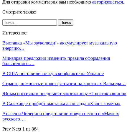
Для отправки комментария вам необходимо
авторизоваться
.
Смотрите также:
Интересное:
Выставка «Мы звуколюди!» аккумулирует музыкальную
энергию…
Минздрав предложил изменить правила оформления
больничного.…
В США поставили точку в конфликте на Украине
Страсть, нежность и полет фантазии на картинах Вальтера…
Юным россиянам представят мюзикл-шоу «Простоквашино»
В Салехарде пройдёт выставка авангарда «Хвост кометы»
Апачев и Чичерина представили новую песню о «Маяках
русского…
Prev
Next
1 из 864