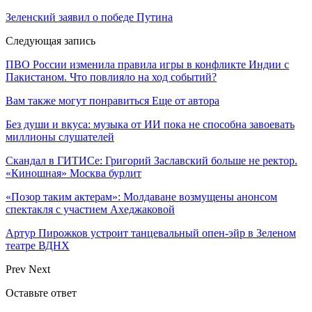
Зеленский заявил о победе Путина
Следующая запись
ПВО России изменила правила игры в конфликте Индии с
Пакистаном. Что повлияло на ход событий?
Вам также могут понравиться
Еще от автора
Без души и вкуса: музыка от ИИ пока не способна завоевать
миллионы слушателей
Скандал в ГИТИСе: Григорий Заславский больше не ректор.
«Киношная» Москва бурлит
«Позор таким актерам»: Молдаване возмущены анонсом
спектакля с участием Ахеджаковой
Артур Пирожков устроит танцевальный опен-эйр в Зеленом
театре ВДНХ
Prev
Next
Оставьте ответ