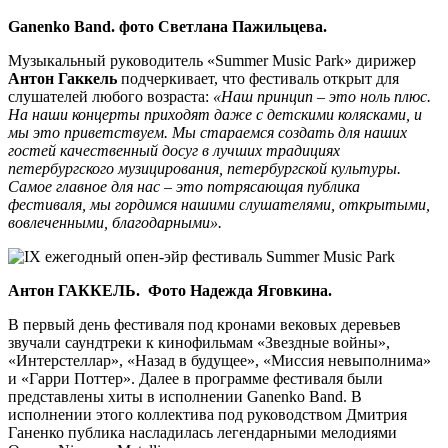
Ganenko Band. фото Светлана Пажильцева.
Музыкальный руководитель «Summer Music Park» дирижер
Антон Гаккель
подчеркивает, что фестиваль открыт для
слушателей любого возраста:
«Наш принцип – это ноль плюс.
На наши концерты приходят даже с детскими колясками, и
мы это приветствуем. Мы стараемся создать для наших
гостей качественный досуг в лучших традициях
петербургского музицирования, петербургской культуры.
Самое главное для нас – это потрясающая публика
фестиваля, мы гордимся нашими слушателями, открытыми,
вовлеченными, благодарными».
Антон ГАККЕЛЬ. Фото Надежда Яговкина.
В первый день фестиваля под кронами вековых деревьев
звучали саундтреки к кинофильмам «Звездные войны»,
«Интерстеллар», «Назад в будущее», «Миссия невыполнима»
и «Гарри Поттер». Далее в программе фестиваля были
представлены хиты в исполнении Ganenko Band. В
исполнении этого коллектива под руководством Дмитрия
Ганенко публика насладилась легендарными мелодиями