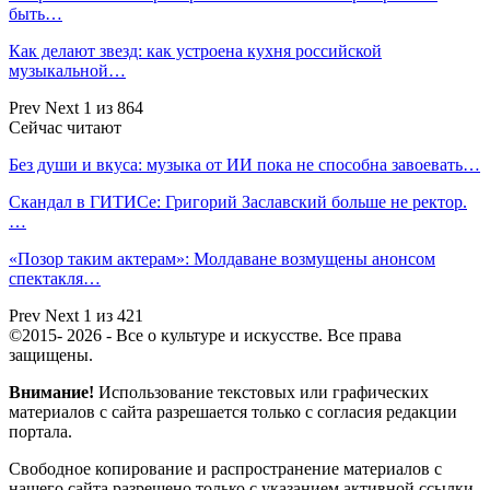
быть…
Как делают звезд: как устроена кухня российской
музыкальной…
Prev
Next
1 из 864
Сейчас читают
Без души и вкуса: музыка от ИИ пока не способна завоевать…
Скандал в ГИТИСе: Григорий Заславский больше не ректор.
…
«Позор таким актерам»: Молдаване возмущены анонсом
спектакля…
Prev
Next
1 из 421
©2015- 2026 - Все о культуре и искусстве. Все права
защищены.
Внимание!
Использование текстовых или графических
материалов с сайта разрешается только c согласия редакции
портала.
Свободное копирование и распространение материалов с
нашего сайта разрешено только с указанием активной ссылки