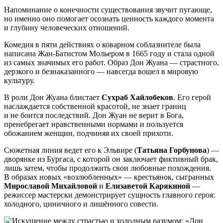
Напоминание о конечности существования звучит пугающе,
но именно оно помогает осознать ценность каждого момента
и глубину человеческих отношений.
Комедия в пяти действиях о коварном соблазнителе была
написана Жан-Батистом Мольером в 1665 году и стала одной
из самых значимых его работ. Образ Дон Жуана — страстного,
дерзкого и безнаказанного — навсегда вошел в мировую
культуру.
В роли Дон Жуана блистает
Сухраб Хайлобеков
. Его герой
наслаждается собственной красотой, не знает границ
и не боится последствий. Дон Жуан не верит в Бога,
пренебрегает нравственными нормами и пользуется
обожанием женщин, подчиняя их своей прихоти.
Сюжетная линия ведет его к Эльвире (
Татьяна Горбунова
) —
дворянке из Бургаса, с которой он заключает фиктивный брак,
лишь затем, чтобы продолжить свои любовные похождения.
В образах новых «возлюбленных» — крестьянок, сыгранных
Мирославой Михайловой
и
Елизаветой Карякиной
—
режиссер мастерски демонстрирует сущность главного героя:
холодного, циничного и лишённого совести.