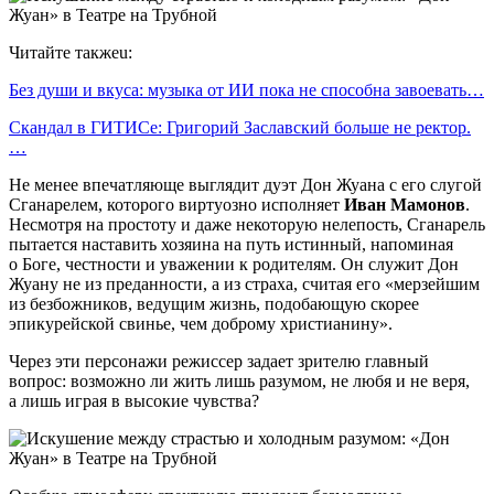
Читайте такжеu:
Без души и вкуса: музыка от ИИ пока не способна завоевать…
Скандал в ГИТИСе: Григорий Заславский больше не ректор.
…
Не менее впечатляюще выглядит дуэт Дон Жуана с его слугой
Сганарелем, которого виртуозно исполняет
Иван Мамонов
.
Несмотря на простоту и даже некоторую нелепость, Сганарель
пытается наставить хозяина на путь истинный, напоминая
о Боге, честности и уважении к родителям. Он служит Дон
Жуану не из преданности, а из страха, считая его «мерзейшим
из безбожников, ведущим жизнь, подобающую скорее
эпикурейской свинье, чем доброму христианину».
Через эти персонажи режиссер задает зрителю главный
вопрос: возможно ли жить лишь разумом, не любя и не веря,
а лишь играя в высокие чувства?