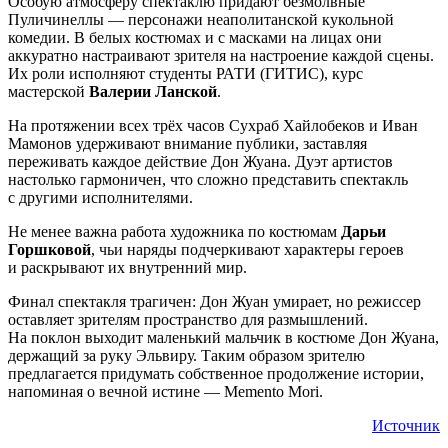
Особую атмосферу спектаклю придают безмолвные
Пуличинеллы — персонажи неаполитанской кукольной
комедии. В белых костюмах и с масками на лицах они
аккуратно настраивают зрителя на настроение каждой сцены.
Их роли исполняют студенты РАТИ (ГИТИС), курс
мастерской
Валерии Ланской
.
На протяжении всех трёх часов Сухраб Хайлобеков и Иван
Мамонов удерживают внимание публики, заставляя
переживать каждое действие Дон Жуана. Дуэт артистов
настолько гармоничен, что сложно представить спектакль
с другими исполнителями.
Не менее важна работа художника по костюмам
Дарьи
Горшковой
, чьи наряды подчеркивают характеры героев
и раскрывают их внутренний мир.
Финал спектакля трагичен: Дон Жуан умирает, но режиссер
оставляет зрителям пространство для размышлений.
На поклон выходит маленький мальчик в костюме Дон Жуана,
держащий за руку Эльвиру. Таким образом зрителю
предлагается придумать собственное продолжение истории,
напоминая о вечной истине — Memento Mori.
Источник