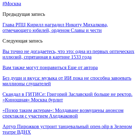
#Москва
Предыдущая запись
Глава РПЦ Кирилл наградил Никиту Михалкова,
отмечающего юбилей, орденом Славы и чести
Следующая запись
Вы точно не догадаетесь, что это: одна из первых оптических
иллюзий, спрятанная в картине 1533 года
Вам также могут понравиться
Еще от автора
Без души и вкуса: музыка от ИИ пока не способна завоевать
миллионы слушателей
Скандал в ГИТИСе: Григорий Заславский больше не ректор.
«Киношная» Москва бурлит
«Позор таким актерам»: Молдаване возмущены анонсом
спектакля с участием Ахеджаковой
Артур Пирожков устроит танцевальный опен-эйр в Зеленом
театре ВДНХ