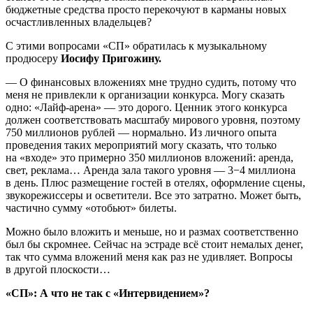
бюджетные средства просто перекочуют в карманы новых
осчастливленных владельцев?
С этими вопросами «СП» обратилась к музыкальному
продюсеру
Иосифу Пригожину.
— О финансовых вложениях мне трудно судить, потому что
меня не привлекли к организации конкурса. Могу сказать
одно: «Лайф-арена» — это дорого. Ценник этого конкурса
должен соответствовать масштабу мирового уровня, поэтому
750 миллионов рублей — нормально. Из личного опыта
проведения таких мероприятий могу сказать, что только
на «входе» это примерно 350 миллионов вложений: аренда,
свет, реклама… Аренда зала такого уровня — 3−4 миллиона
в день. Плюс размещение гостей в отелях, оформление сцены,
звукорежиссеры и осветители. Все это затратно. Может быть,
частично сумму «отобьют» билеты.
Можно было вложить и меньше, но и размах соответственно
был бы скромнее. Сейчас на эстраде всё стоит немалых денег,
так что сумма вложений меня как раз не удивляет. Вопросы
в другой плоскости…
«СП»: А что не так с «Интервидением»?