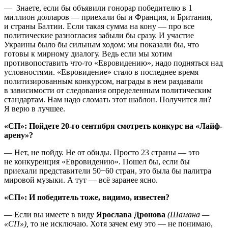
— Знаете, если бы объявили гонорар победителю в 1
миллион долларов — приехали бы и Франция, и Британия,
и страны Балтии. Если такая сумма на кону — про все
политические разногласия забыли бы сразу. И участие
Украины было бы сильным ходом: мы показали бы, что
готовы к мирному диалогу. Ведь если мы хотим
противопоставить что-то «Евровидению», надо подняться над
условностями. «Евровидение» стало в последнее время
политизированным конкурсом, награды в нем раздавали
в зависимости от следования определенным политическим
стандартам. Нам надо сломать этот шаблон. Получится ли?
Я верю в лучшее.
«СП»: Пойдете 20-го сентября смотреть конкурс на «Лайф-
арену»?
— Нет, не пойду. Не от обиды. Просто 23 страны — это
не конкуренция «Евровидению». Пошел бы, если бы
приехали представители 50−60 стран, это была бы палитра
мировой музыки. А тут — всё заранее ясно.
«СП»: И победитель тоже, видимо, известен?
— Если вы имеете в виду
Ярослава Дронова
(Шамана —
«СП»),
то не исключаю. Хотя зачем ему это — не понимаю,