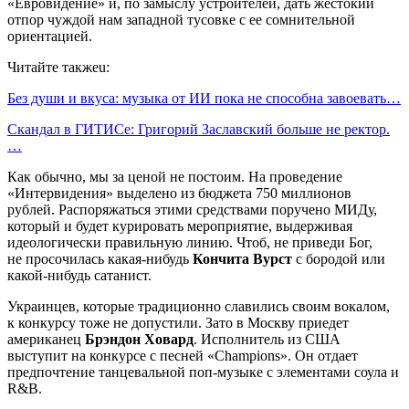
«Евровидение» и, по замыслу устроителей, дать жестокий
отпор чуждой нам западной тусовке с ее сомнительной
ориентацией.
Читайте такжеu:
Без души и вкуса: музыка от ИИ пока не способна завоевать…
Скандал в ГИТИСе: Григорий Заславский больше не ректор.
…
Как обычно, мы за ценой не постоим. На проведение
«Интервидения» выделено из бюджета 750 миллионов
рублей. Распоряжаться этими средствами поручено МИДу,
который и будет курировать мероприятие, выдерживая
идеологически правильную линию. Чтоб, не приведи Бог,
не просочилась какая-нибудь
Кончита Вурст
с бородой или
какой-нибудь сатанист.
Украинцев, которые традиционно славились своим вокалом,
к конкурсу тоже не допустили. Зато в Москву приедет
американец
Брэндон Ховард
. Исполнитель из США
выступит на конкурсе с песней «Champions». Он отдает
предпочтение танцевальной поп-музыке с элементами соула и
R&B.