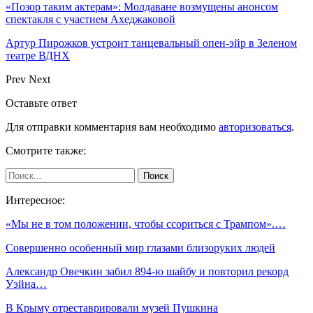
«Позор таким актерам»: Молдаване возмущены анонсом
спектакля с участием Ахеджаковой
Артур Пирожков устроит танцевальный опен-эйр в Зеленом
театре ВДНХ
Prev
Next
Оставьте ответ
Для отправки комментария вам необходимо
авторизоваться
.
Смотрите также:
Интересное:
«Мы не в том положении, чтобы ссориться с Трампом».…
Совершенно особенный мир глазами близоруких людей
Александр Овечкин забил 894-ю шайбу и повторил рекорд
Уэйна…
В Крыму отреставрировали музей Пушкина