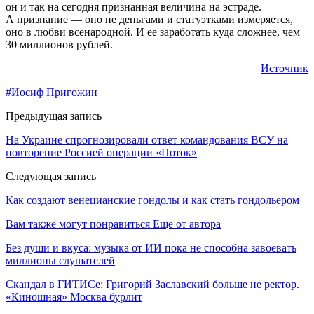
он и так на сегодня признанная величина на эстраде.
А признание — оно не деньгами и статуэтками измеряется,
оно в любви всенародной. И ее заработать куда сложнее, чем
30 миллионов рублей.
Источник
#Иосиф Пригожин
Предыдущая запись
На Украине спрогнозировали ответ командования ВСУ на
повторение Россией операции «Поток»
Следующая запись
Как создают венецианские гондолы и как стать гондольером
Вам также могут понравиться
Еще от автора
Без души и вкуса: музыка от ИИ пока не способна завоевать
миллионы слушателей
Скандал в ГИТИСе: Григорий Заславский больше не ректор.
«Киношная» Москва бурлит