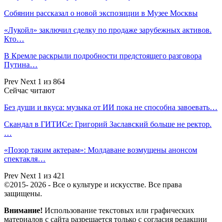
Собянин рассказал о новой экспозиции в Музее Москвы
«Лукойл» заключил сделку по продаже зарубежных активов.
Кто…
В Кремле раскрыли подробности предстоящего разговора
Путина…
Prev
Next
1 из 864
Сейчас читают
Без души и вкуса: музыка от ИИ пока не способна завоевать…
Скандал в ГИТИСе: Григорий Заславский больше не ректор.
…
«Позор таким актерам»: Молдаване возмущены анонсом
спектакля…
Prev
Next
1 из 421
©2015- 2026 - Все о культуре и искусстве. Все права
защищены.
Внимание!
Использование текстовых или графических
материалов с сайта разрешается только c согласия редакции