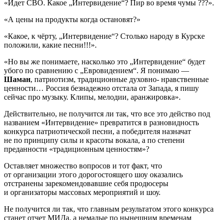
«Идет СВО. Какое „Интервидение“? Пир во время чумы ???».
«А цены на продукты когда остановят?»
«Какое, к чёрту, „Интервидение“? Столько народу в Курске
положили, какие песни!!!».
«Но вы же понимаете, насколько это „Интервидение“ будет
убого по сравнению с „Евровидением“. Я понимаю —
Шаман
, патриотизм, традиционные духовно- нравственные
ценности… Россия безнадежно отстала от Запада, я пишу
сейчас про музыку. Клипы, мелодии, аранжировка».
Действительно, не получится ли так, что все это действо под
названием «Интервидение» превратится в разновидность
конкурса патриотической песни, а победителя назначат
не по принципу силы и красоты вокала, а по степени
преданности «традиционным ценностям»?
Оставляет множество вопросов и тот факт, что
от организации этого дорогостоящего шоу оказались
отстранены зарекомендовавшие себя продюсеры
и организаторы массовых мероприятий и шоу.
Не получится ли так, что главным результатом этого конкурса
станет отчет МИДа, а немалые по нынешним временам