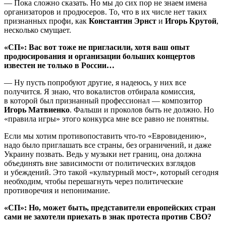
— Пока сложно сказать. Но мы до сих пор не знаем имена
организаторов и продюсеров. То, что в их числе нет таких
признанных профи, как
Константин Эрнст
и
Игорь Крутой
,
несколько смущает.
«СП»: Вас вот тоже не пригласили, хотя ваш опыт
продюсирования и организации больших концертов
известен не только в России…
— Ну пусть попробуют другие, я надеюсь, у них все
получится. Я знаю, что вокалистов отбирала комиссия,
в которой был признанный профессионал — композитор
Игорь Матвиенко
. Фальши и проколов быть не должно. Но
«правила игры» этого конкурса мне все равно не понятны.
Если мы хотим противопоставить что-то «Евровидению»,
надо было приглашать все страны, без ограничений, и даже
Украину позвать. Ведь у музыки нет границ, она должна
объединять вне зависимости от политических взглядов
и убеждений. Это такой «культурный мост», который сегодня
необходим, чтобы перешагнуть через политические
противоречия и непонимание.
«СП»: Но, может быть, представители европейских стран
сами не захотели приехать в знак протеста против СВО?