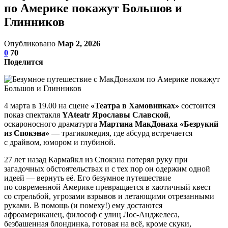
по Америке покажут Большов и
Глинников
Опубликовано
Мар 2, 2026
0
70
Поделится
4 марта в 19.00 на сцене
«Театра в Хамовниках»
состоится
показ спектакля
YAteatr Ярославы Славской
,
оскароносного драматурга
Мартина МакДонаха «Безрукий
из Спокэна»
— трагикомедия, где абсурд встречается
с драйвом, юмором и глубиной.
27 лет назад Кармайкл из Спокэна потерял руку при
загадочных обстоятельствах и с тех пор он одержим одной
идеей — вернуть её. Его безумное путешествие
по современной Америке превращается в хаотичный квест
со стрельбой, угрозами взрывов и летающими отрезанными
руками. В помощь (и помеху!) ему достаются
афроамериканец, философ с улиц Лос-Анджелеса,
безбашенная блондинка, готовая на всё, кроме скуки,