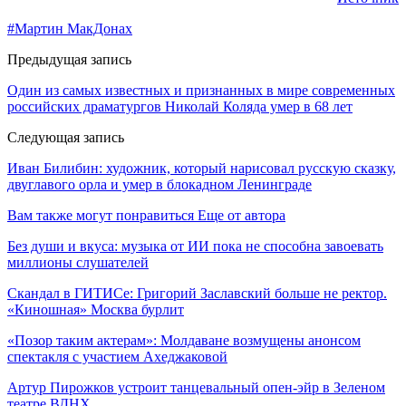
#Мартин МакДонах
Предыдущая запись
Один из самых известных и признанных в мире современных
российских драматургов Николай Коляда умер в 68 лет
Следующая запись
Иван Билибин: художник, который нарисовал русскую сказку,
двуглавого орла и умер в блокадном Ленинграде
Вам также могут понравиться
Еще от автора
Без души и вкуса: музыка от ИИ пока не способна завоевать
миллионы слушателей
Скандал в ГИТИСе: Григорий Заславский больше не ректор.
«Киношная» Москва бурлит
«Позор таким актерам»: Молдаване возмущены анонсом
спектакля с участием Ахеджаковой
Артур Пирожков устроит танцевальный опен-эйр в Зеленом
театре ВДНХ