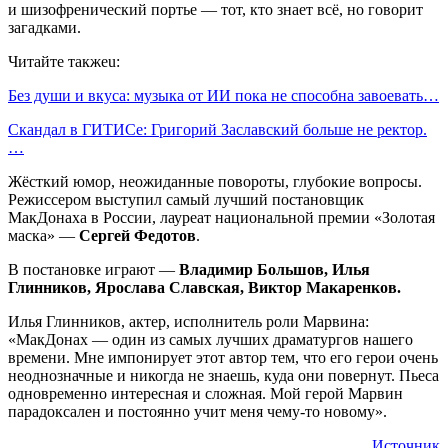
и шизофренический портье — тот, кто знает всё, но говорит
загадками.
Читайте такжеu:
Без души и вкуса: музыка от ИИ пока не способна завоевать…
Скандал в ГИТИСе: Григорий Заславский больше не ректор.
…
Жёсткий юмор, неожиданные повороты, глубокие вопросы.
Режиссером выступил самый лучший постановщик
МакДонаха в России, лауреат национальной премии «Золотая
маска» —
Сергей Федотов
.
В постановке играют —
Владимир Большов, Илья
Глинников, Ярослава Славская, Виктор Макаренков.
Илья Глинников, актер, исполнитель роли Марвина:
«МакДонах — один из самых лучших драматургов нашего
времени. Мне импонирует этот автор тем, что его герои очень
неоднозначные и никогда не знаешь, куда они повернут. Пьеса
одновременно интересная и сложная. Мой герой Марвин
парадоксален и постоянно учит меня чему-то новому».
Источник