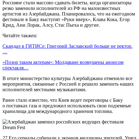
Россияне стали массово сдавать билеты, когда организаторы
резко заменили исполнителей из РФ на малоизвестных
артистов из Азербайджана. Планировалось, что на ежегодном
фестивале в Баку выступят «Руки вверх», Клава Кока, Егор
Крид, Ани Лорак, Алсу, Стас Пьеха и другие.
Читайте такжеu:
Скандал в ГИТИСе: Григорий Заславский больше не ректор.
…
«Позор таким актерам»: Молдаване возмущены анонсом
спектакля…
В итоге министерство культуры Азербайджана отменило все
мероприятия, связанные с Россией и решило заменить наших
исполнителей местными музыкантами.
Ранее стало известно, что Киев ведет переговоры с Баку
о поставках газа и предложил использовать свои подземные
хранилища для международного хранения топлива.
27 Его сериалы собирали у экранов миллионы зрителей. Ушел