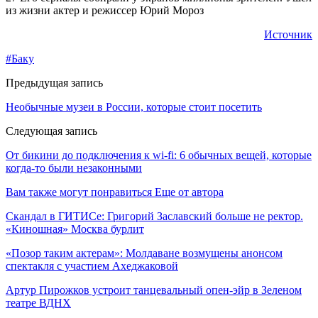
из жизни актер и режиссер Юрий Мороз
Источник
#Баку
Предыдущая запись
Необычные музеи в России, которые стоит посетить
Следующая запись
От бикини до подключения к wi-fi: 6 обычных вещей, которые
когда-то были незаконными
Вам также могут понравиться
Еще от автора
Скандал в ГИТИСе: Григорий Заславский больше не ректор.
«Киношная» Москва бурлит
«Позор таким актерам»: Молдаване возмущены анонсом
спектакля с участием Ахеджаковой
Артур Пирожков устроит танцевальный опен-эйр в Зеленом
театре ВДНХ