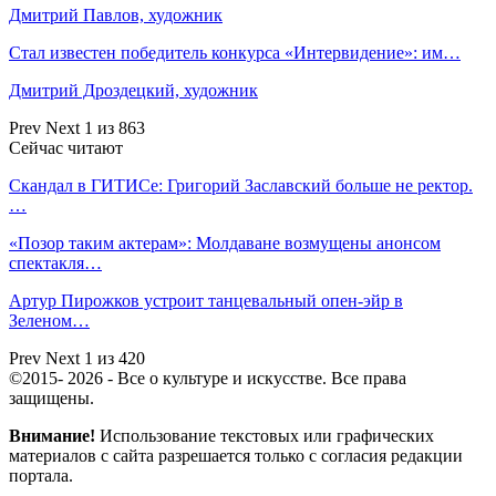
Дмитрий Павлов, художник
Стал известен победитель конкурса «Интервидение»: им…
Дмитрий Дроздецкий, художник
Prev
Next
1 из 863
Сейчас читают
Скандал в ГИТИСе: Григорий Заславский больше не ректор.
…
«Позор таким актерам»: Молдаване возмущены анонсом
спектакля…
Артур Пирожков устроит танцевальный опен-эйр в
Зеленом…
Prev
Next
1 из 420
©2015- 2026 - Все о культуре и искусстве. Все права
защищены.
Внимание!
Использование текстовых или графических
материалов с сайта разрешается только c согласия редакции
портала.