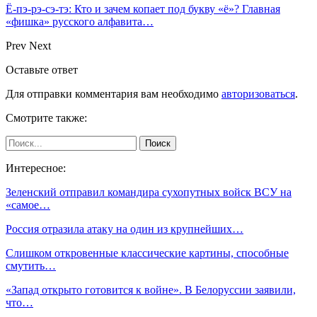
Ё-пэ-рэ-сэ-тэ: Кто и зачем копает под букву «ё»? Главная
«фишка» русского алфавита…
Prev
Next
Оставьте ответ
Для отправки комментария вам необходимо
авторизоваться
.
Смотрите также:
Интересное:
Зеленский отправил командира сухопутных войск ВСУ на
«самое…
Россия отразила атаку на один из крупнейших…
Слишком откровенные классические картины, способные
смутить…
«Запад открыто готовится к войне». В Белоруссии заявили,
что…