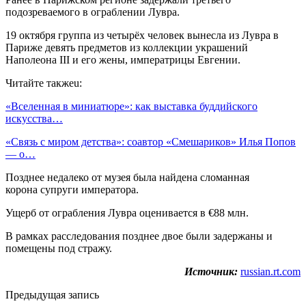
подозреваемого в ограблении Лувра.
19 октября группа из четырёх человек вынесла из Лувра в
Париже девять предметов из коллекции украшений
Наполеона III и его жены, императрицы Евгении.
Читайте такжеu:
«Вселенная в миниатюре»: как выставка буддийского
искусства…
«Связь с миром детства»: соавтор «Смешариков» Илья Попов
— о…
Позднее недалеко от музея была найдена сломанная
корона супруги императора.
Ущерб от ограбления Лувра оценивается в €88 млн.
В рамках расследования позднее двое были задержаны и
помещены под стражу.
Источник:
russian.rt.com
Предыдущая запись