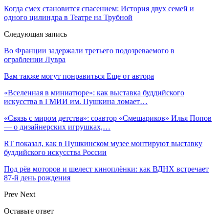
Когда смех становится спасением: История двух семей и
одного цилиндра в Театре на Трубной
Следующая запись
Во Франции задержали третьего подозреваемого в
ограблении Лувра
Вам также могут понравиться
Еще от автора
«Вселенная в миниатюре»: как выставка буддийского
искусства в ГМИИ им. Пушкина ломает…
«Связь с миром детства»: соавтор «Смешариков» Илья Попов
— о дизайнерских игрушках,…
RT показал, как в Пушкинском музее монтируют выставку
буддийского искусства России
Под рёв моторов и шелест киноплёнки: как ВДНХ встречает
87-й день рождения
Prev
Next
Оставьте ответ