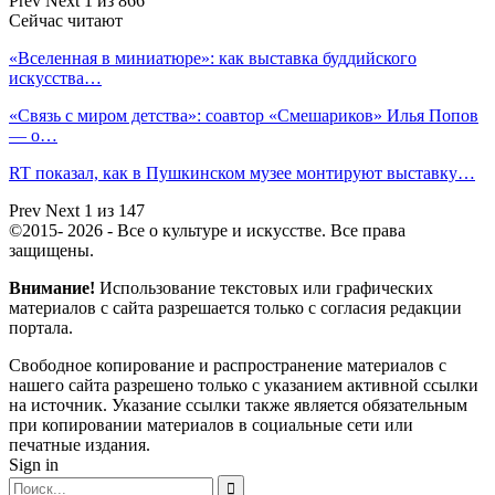
Prev
Next
1 из 866
Сейчас читают
«Вселенная в миниатюре»: как выставка буддийского
искусства…
«Связь с миром детства»: соавтор «Смешариков» Илья Попов
— о…
RT показал, как в Пушкинском музее монтируют выставку…
Prev
Next
1 из 147
©2015- 2026 - Все о культуре и искусстве. Все права
защищены.
Внимание!
Использование текстовых или графических
материалов с сайта разрешается только c согласия редакции
портала.
Свободное копирование и распространение материалов с
нашего сайта разрешено только с указанием активной ссылки
на источник. Указание ссылки также является обязательным
при копировании материалов в социальные сети или
печатные издания.
Sign in