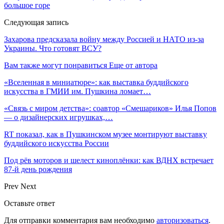
большое горе
Следующая запись
Захарова предсказала войну между Россией и НАТО из-за
Украины. Что готовят ВСУ?
Вам также могут понравиться
Еще от автора
«Вселенная в миниатюре»: как выставка буддийского
искусства в ГМИИ им. Пушкина ломает…
«Связь с миром детства»: соавтор «Смешариков» Илья Попов
— о дизайнерских игрушках,…
RT показал, как в Пушкинском музее монтируют выставку
буддийского искусства России
Под рёв моторов и шелест киноплёнки: как ВДНХ встречает
87-й день рождения
Prev
Next
Оставьте ответ
Для отправки комментария вам необходимо
авторизоваться
.