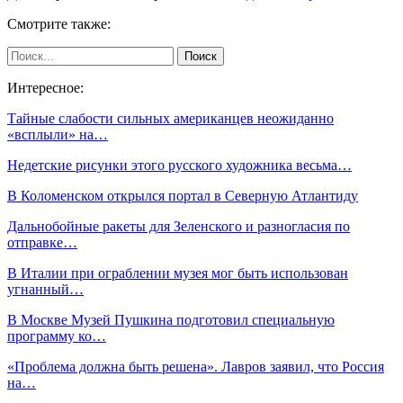
Смотрите также:
Интересное:
Тайные слабости сильных американцев неожиданно
«всплыли» на…
Недетские рисунки этого русского художника весьма…
В Коломенском открылся портал в Северную Атлантиду
Дальнобойные ракеты для Зеленского и разногласия по
отправке…
В Италии при ограблении музея мог быть использован
угнанный…
В Москве Музей Пушкина подготовил специальную
программу ко…
«Проблема должна быть решена». Лавров заявил, что Россия
на…