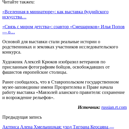
Читайте такжеu:
«Вселенная в миниатюре»: как выставка буддийского
искусства…
«Связь с миром детства»: соавтор «Смешариков» Илья Попов
— о…
Основой для выставки стали реальные истории о
родственниках и земляках участников исследовательского
конкурса.
Художник Алексей Крюков изобразил ветеранов по
присланным фотографиям бойцов, освобождавших от
фашистов европейские столицы.
Ранее сообщалось, что в Ставропольском государственном
музее-заповеднике имени Прозрителева и Праве начала
работу выставка «Мавзолей аланского правителя: сохранение
и возрождение рельефов».
Источник:
russian.rt.com
Предыдущая запись
Актриса Алена Хмельницкая: уход Тиграна Кеосаяна —