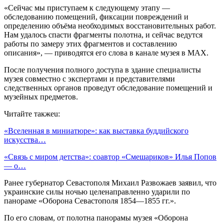
«Сейчас мы приступаем к следующему этапу —
обследованию помещений, фиксации повреждений и
определению объёма необходимых восстановительных работ.
Нам удалось спасти фрагменты полотна, и сейчас ведутся
работы по замеру этих фрагментов и составлению
описания», — приводятся его слова в канале музея в MAX.
После получения полного доступа в здание специалисты
музея совместно с экспертами и представителями
следственных органов проведут обследование помещений и
музейных предметов.
Читайте такжеu:
«Вселенная в миниатюре»: как выставка буддийского
искусства…
«Связь с миром детства»: соавтор «Смешариков» Илья Попов
— о…
Ранее губернатор Севастополя Михаил Развожаев заявил, что
украинские силы ночью целенаправленно ударили по
панораме «Оборона Севастополя 1854—1855 гг.».
По его словам, от полотна панорамы музея «Оборона