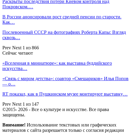
Раскрыты последствия потери Киевом контроля над
Покровском.…
В России анонсировали рост средней пенсии по старости.
Как…
Послевоенный СССР на фотографиях Роберта Капы: Взгляд
сквозь…
Prev
Next
1 из 866
Сейчас читают
«Вселенная в миниатюре»: как выставка буддийского
искусства…
«Связь с миром детства»: соавтор «Смешариков» Илья Попов
— о…
RT показал, как в Пушкинском музее монтируют выставку…
Prev
Next
1 из 147
©2015- 2026 - Все о культуре и искусстве. Все права
защищены.
Внимание!
Использование текстовых или графических
материалов с сайта разрешается только c согласия редакции