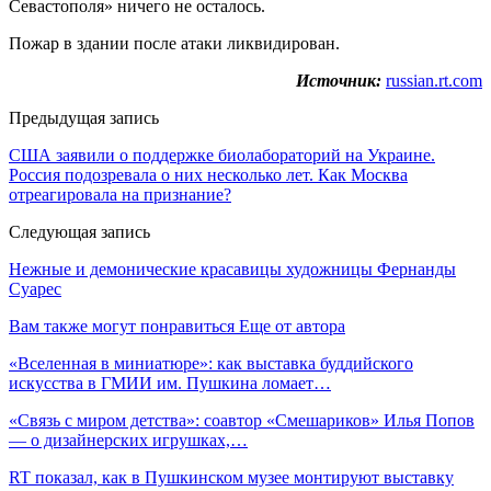
Севастополя» ничего не осталось.
Пожар в здании после атаки ликвидирован.
Источник:
russian.rt.com
Предыдущая запись
США заявили о поддержке биолабораторий на Украине.
Россия подозревала о них несколько лет. Как Москва
отреагировала на признание?
Следующая запись
Нежные и демонические красавицы художницы Фернанды
Суарес
Вам также могут понравиться
Еще от автора
«Вселенная в миниатюре»: как выставка буддийского
искусства в ГМИИ им. Пушкина ломает…
«Связь с миром детства»: соавтор «Смешариков» Илья Попов
— о дизайнерских игрушках,…
RT показал, как в Пушкинском музее монтируют выставку