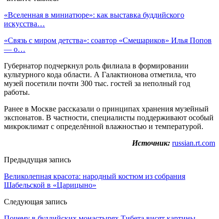
«Вселенная в миниатюре»: как выставка буддийского
искусства…
«Связь с миром детства»: соавтор «Смешариков» Илья Попов
— о…
Губернатор подчеркнул роль филиала в формировании
культурного кода области. А Галактионова отметила, что
музей посетили почти 300 тыс. гостей за неполный год
работы.
Ранее в Москве рассказали о принципах хранения музейный
экспонатов. В частности, специалисты поддерживают особый
микроклимат с определённой влажностью и температурой.
Источник:
russian.rt.com
Предыдущая запись
Великолепная красота: народный костюм из собрания
Шабельской в «Царицыно»
Следующая запись
Почему в буддийских монастырях Тибета висят картины