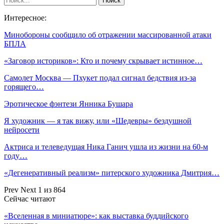
Интересное:
Минобороны сообщило об отражении массированной атаки
БПЛА
«Заговор историков»: Кто и почему скрывает истинное…
Самолет Москва — Пхукет подал сигнал бедствия из-за
горящего…
Эротическое фэнтези Янника Бушара
Я художник — я так вижу, или «Шедевры» бездушной
нейросети
Актриса и телеведущая Ника Ганич ушла из жизни на 60-м
году…
«Дегенеративный реализм» питерского художника Дмитрия…
Prev
Next
1 из 864
Сейчас читают
«Вселенная в миниатюре»: как выставка буддийского