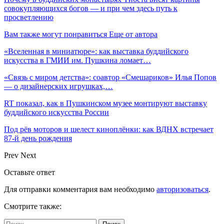
совокупляющихся богов — и при чем здесь путь к
просветлению
Вам также могут понравиться
Еще от автора
«Вселенная в миниатюре»: как выставка буддийского
искусства в ГМИИ им. Пушкина ломает…
«Связь с миром детства»: соавтор «Смешариков» Илья Попов
— о дизайнерских игрушках,…
RT показал, как в Пушкинском музее монтируют выставку
буддийского искусства России
Под рёв моторов и шелест киноплёнки: как ВДНХ встречает
87-й день рождения
Prev
Next
Оставьте ответ
Для отправки комментария вам необходимо
авторизоваться
.
Смотрите также: