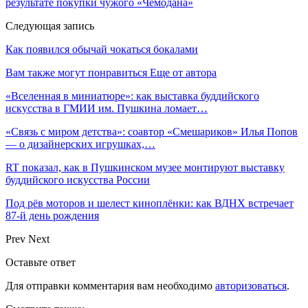
результате покупки чужого «Чемодана»
Следующая запись
Как появился обычай чокаться бокалами
Вам также могут понравиться
Еще от автора
«Вселенная в миниатюре»: как выставка буддийского
искусства в ГМИИ им. Пушкина ломает…
«Связь с миром детства»: соавтор «Смешариков» Илья Попов
— о дизайнерских игрушках,…
RT показал, как в Пушкинском музее монтируют выставку
буддийского искусства России
Под рёв моторов и шелест киноплёнки: как ВДНХ встречает
87-й день рождения
Prev
Next
Оставьте ответ
Для отправки комментария вам необходимо
авторизоваться
.