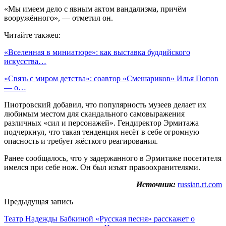
«Мы имеем дело с явным актом вандализма, причём
вооружённого», — отметил он.
Читайте такжеu:
«Вселенная в миниатюре»: как выставка буддийского
искусства…
«Связь с миром детства»: соавтор «Смешариков» Илья Попов
— о…
Пиотровский добавил, что популярность музеев делает их
любимым местом для скандального самовыражения
различных «сил и персонажей». Гендиректор Эрмитажа
подчеркнул, что такая тенденция несёт в себе огромную
опасность и требует жёсткого реагирования.
Ранее сообщалось, что у задержанного в Эрмитаже посетителя
имелся при себе нож. Он был изъят правоохранителями.
Источник:
russian.rt.com
Предыдущая запись
Театр Надежды Бабкиной «Русская песня» расскажет о