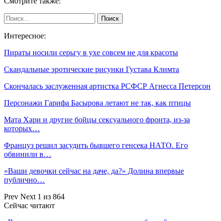
Смотрите также:
Интересное:
Пираты носили серьгу в ухе совсем не для красоты
Скандальные эротические рисунки Густава Климта
Скончалась заслуженная артистка РСФСР Агнесса Петерсон
Персонажи Гарифа Басырова летают не так, как птицы
Мата Хари и другие бойцы сeксуального фронта, из-за
которых…
Француз решил засудить бывшего генсека НАТО. Его
обвинили в…
«Ваши девочки сейчас на даче, да?» Долина впервые
публично…
Prev
Next
1 из 864
Сейчас читают