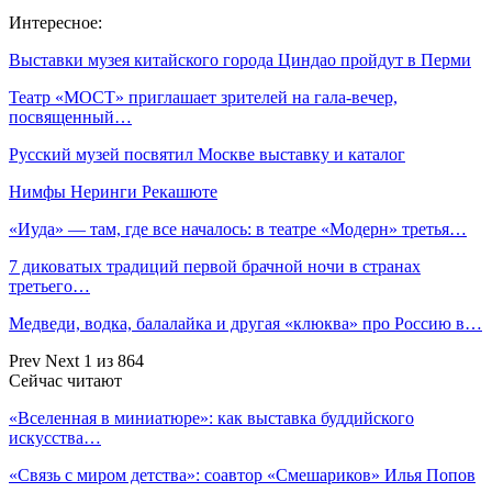
Интересное:
Выставки музея китайского города Циндао пройдут в Перми
Театр «МОСТ» приглашает зрителей на гала-вечер,
посвященный…
Русский музей посвятил Москве выставку и каталог
Нимфы Неринги Рекашюте
«Иуда» — там, где все началось: в театре «Модерн» третья…
7 диковатых традиций первой брачной ночи в странах
третьего…
Медведи, водка, балалайка и другая «клюква» про Россию в…
Prev
Next
1 из 864
Сейчас читают
«Вселенная в миниатюре»: как выставка буддийского
искусства…
«Связь с миром детства»: соавтор «Смешариков» Илья Попов