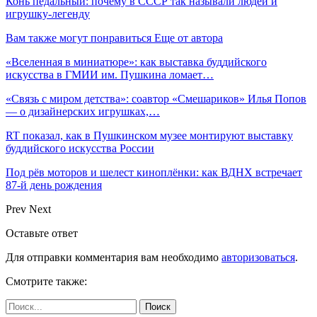
Конь педальный: почему в СССР так называли людей и
игрушку-легенду
Вам также могут понравиться
Еще от автора
«Вселенная в миниатюре»: как выставка буддийского
искусства в ГМИИ им. Пушкина ломает…
«Связь с миром детства»: соавтор «Смешариков» Илья Попов
— о дизайнерских игрушках,…
RT показал, как в Пушкинском музее монтируют выставку
буддийского искусства России
Под рёв моторов и шелест киноплёнки: как ВДНХ встречает
87-й день рождения
Prev
Next
Оставьте ответ
Для отправки комментария вам необходимо
авторизоваться
.
Смотрите также: