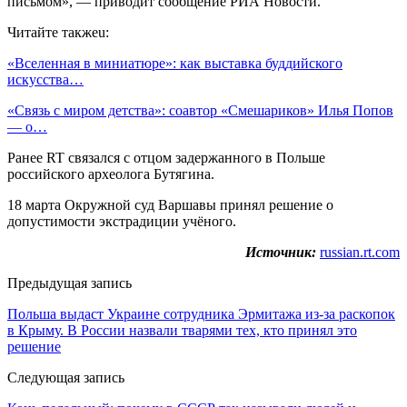
письмом», — приводит сообщение РИА Новости.
Читайте такжеu:
«Вселенная в миниатюре»: как выставка буддийского
искусства…
«Связь с миром детства»: соавтор «Смешариков» Илья Попов
— о…
Ранее RT связался с отцом задержанного в Польше
российского археолога Бутягина.
18 марта Окружной суд Варшавы принял решение о
допустимости экстрадиции учёного.
Источник:
russian.rt.com
Предыдущая запись
Польша выдаст Украине сотрудника Эрмитажа из-за раскопок
в Крыму. В России назвали тварями тех, кто принял это
решение
Следующая запись