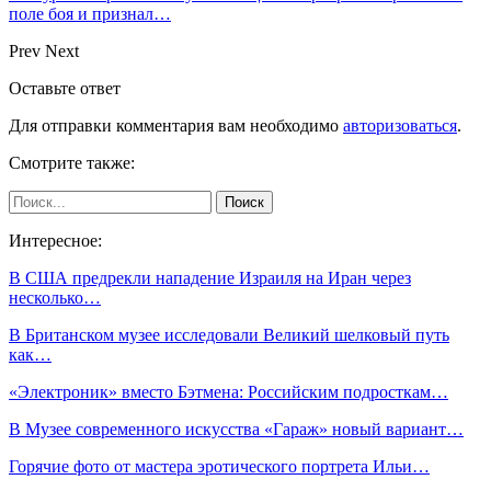
поле боя и признал…
Prev
Next
Оставьте ответ
Для отправки комментария вам необходимо
авторизоваться
.
Смотрите также:
Интересное:
В США предрекли нападение Израиля на Иран через
несколько…
В Британском музее исследовали Великий шелковый путь
как…
«Электроник» вместо Бэтмена: Российским подросткам…
В Музее современного искусства «Гараж» новый вариант…
Горячие фото от мастера эротического портрета Ильи…