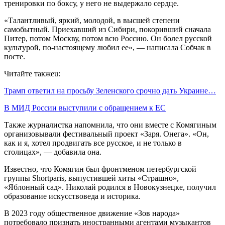
тренировки по боксу, у него не выдержало сердце.
«Талантливый, яркий, молодой, в высшей степени
самобытный. Приехавший из Сибири, покоривший сначала
Питер, потом Москву, потом всю Россию. Он болел русской
культурой, по-настоящему любил ее», — написала Собчак в
посте.
Читайте такжеu:
Трамп ответил на просьбу Зеленского срочно дать Украине…
В МИД России выступили с обращением к ЕС
Также журналистка напомнила, что они вместе с Комягиным
организовывали фестивальный проект «Заря. Онега». «Он,
как и я, хотел продвигать все русское, и не только в
столицах», — добавила она.
Известно, что Комягин был фронтменом петербургской
группы Shortparis, выпустившей хиты «Страшно»,
«Яблонный сад». Николай родился в Новокузнецке, получил
образование искусствоведа и историка.
В 2023 году общественное движение «Зов народа»
потребовало признать иностранными агентами музыкантов