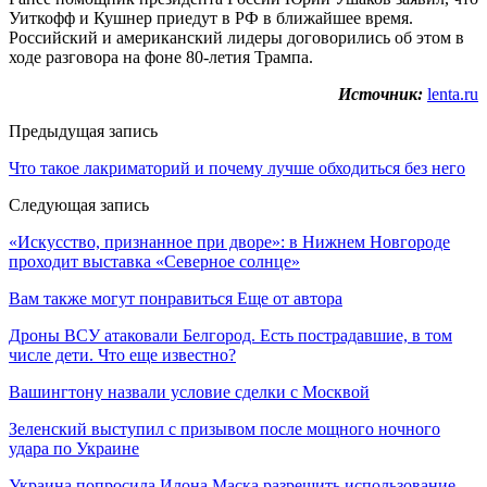
Уиткофф и Кушнер приедут в РФ в ближайшее время.
Российский и американский лидеры договорились об этом в
ходе разговора на фоне 80-летия Трампа.
Источник:
lenta.ru
Предыдущая запись
Что такое лакриматорий и почему лучше обходиться без него
Следующая запись
«Искусство, признанное при дворе»: в Нижнем Новгороде
проходит выставка «Северное солнце»
Вам также могут понравиться
Еще от автора
Дроны ВСУ атаковали Белгород. Есть пострадавшие, в том
числе дети. Что еще известно?
Вашингтону назвали условие сделки с Москвой
Зеленский выступил с призывом после мощного ночного
удара по Украине
Украина попросила Илона Маска разрешить использование