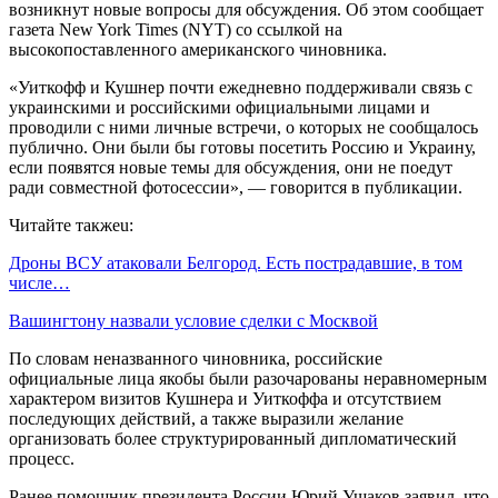
возникнут новые вопросы для обсуждения. Об этом сообщает
газета New York Times (NYT) со ссылкой на
высокопоставленного американского чиновника.
«Уиткофф и Кушнер почти ежедневно поддерживали связь с
украинскими и российскими официальными лицами и
проводили с ними личные встречи, о которых не сообщалось
публично. Они были бы готовы посетить Россию и Украину,
если появятся новые темы для обсуждения, они не поедут
ради совместной фотосессии», — говорится в публикации.
Читайте такжеu:
Дроны ВСУ атаковали Белгород. Есть пострадавшие, в том
числе…
Вашингтону назвали условие сделки с Москвой
По словам неназванного чиновника, российские
официальные лица якобы были разочарованы неравномерным
характером визитов Кушнера и Уиткоффа и отсутствием
последующих действий, а также выразили желание
организовать более структурированный дипломатический
процесс.
Ранее помощник президента России Юрий Ушаков заявил, что