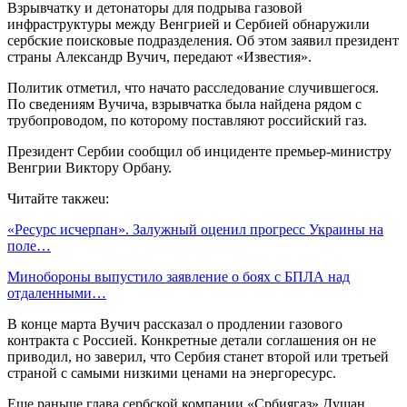
Взрывчатку и детонаторы для подрыва газовой
инфраструктуры между Венгрией и Сербией обнаружили
сербские поисковые подразделения. Об этом заявил президент
страны Александр Вучич, передают «Известия».
Политик отметил, что начато расследование случившегося.
По сведениям Вучича, взрывчатка была найдена рядом с
трубопроводом, по которому поставляют российский газ.
Президент Сербии сообщил об инциденте премьер-министру
Венгрии Виктору Орбану.
Читайте такжеu:
«Ресурс исчерпан». Залужный оценил прогресс Украины на
поле…
Минобороны выпустило заявление о боях с БПЛА над
отдаленными…
В конце марта Вучич рассказал о продлении газового
контракта с Россией. Конкретные детали соглашения он не
приводил, но заверил, что Сербия станет второй или третьей
страной с самыми низкими ценами на энергоресурс.
Еще раньше глава сербской компании «Србиягаз» Душан