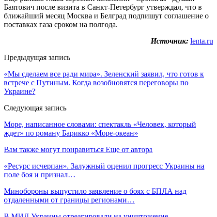
Баятович после визита в Санкт-Петербург утверждал, что в
ближайший месяц Москва и Белград подпишут соглашение о
поставках газа сроком на полгода.
Источник:
lenta.ru
Предыдущая запись
«Мы сделаем все ради мира». Зеленский заявил, что готов к
встрече с Путиным. Когда возобновятся переговоры по
Украине?
Следующая запись
Море, написанное словами: спектакль «Человек, который
ждет» по роману Барикко «Море-океан»
Вам также могут понравиться
Еще от автора
«Ресурс исчерпан». Залужный оценил прогресс Украины на
поле боя и признал…
Минобороны выпустило заявление о боях с БПЛА над
отдаленными от границы регионами…
В МИД Украины отреагировали на уничтожение