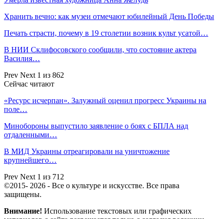
Хранить вечно: как музеи отмечают юбилейный День Победы
Печать страсти, почему в 19 столетии возник культ усатой…
В НИИ Склифосовского сообщили, что состояние актера
Василия…
Prev
Next
1 из 862
Сейчас читают
«Ресурс исчерпан». Залужный оценил прогресс Украины на
поле…
Минобороны выпустило заявление о боях с БПЛА над
отдаленными…
В МИД Украины отреагировали на уничтожение
крупнейшего…
Prev
Next
1 из 712
©2015- 2026 - Все о культуре и искусстве. Все права
защищены.
Внимание!
Использование текстовых или графических