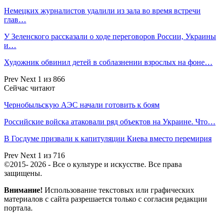
Немецких журналистов удалили из зала во время встречи
глав…
У Зеленского рассказали о ходе переговоров России, Украины
и…
Художник обвинил детей в соблазнении взрослых на фоне…
Prev
Next
1 из 866
Сейчас читают
Чернобыльскую АЭС начали готовить к боям
Российские войска атаковали ряд объектов на Украине. Что…
В Госдуме призвали к капитуляции Киева вместо перемирия
Prev
Next
1 из 716
©2015- 2026 - Все о культуре и искусстве. Все права
защищены.
Внимание!
Использование текстовых или графических
материалов с сайта разрешается только c согласия редакции
портала.