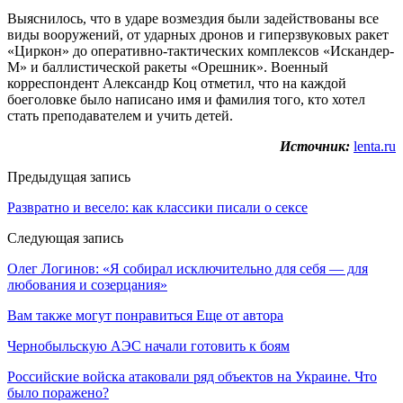
Выяснилось, что в ударе возмездия были задействованы все
виды вооружений, от ударных дронов и гиперзвуковых ракет
«Циркон» до оперативно-тактических комплексов «Искандер-
М» и баллистической ракеты «Орешник». Военный
корреспондент Александр Коц отметил, что на каждой
боеголовке было написано имя и фамилия того, кто хотел
стать преподавателем и учить детей.
Источник:
lenta.ru
Предыдущая запись
Развратно и весело: как классики писали о сексе
Следующая запись
Олег Логинов: «Я собирал исключительно для себя — для
любования и созерцания»
Вам также могут понравиться
Еще от автора
Чернобыльскую АЭС начали готовить к боям
Российские войска атаковали ряд объектов на Украине. Что
было поражено?