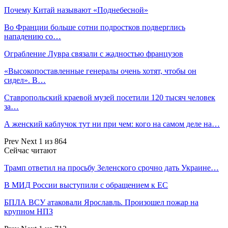
Почему Китай называют «Поднебесной»
Во Франции больше сотни подростков подверглись
нападению со…
Ограбление Лувра связали с жадностью французов
«Высокопоставленные генералы очень хотят, чтобы он
сидел». В…
Ставропольский краевой музей посетили 120 тысяч человек
за…
А женский каблучок тут ни при чем: кого на самом деле на…
Prev
Next
1 из 864
Сейчас читают
Трамп ответил на просьбу Зеленского срочно дать Украине…
В МИД России выступили с обращением к ЕС
БПЛА ВСУ атаковали Ярославль. Произошел пожар на
крупном НПЗ