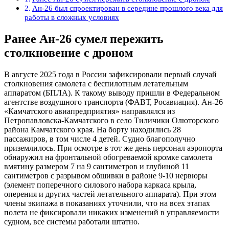
Ан-26 был спроектирован в середине прошлого века для
работы в сложных условиях
Ранее Ан-26 сумел пережить
столкновение с дроном
В августе 2025 года в России зафиксировали первый случай
столкновения самолета с беспилотным летательным
аппаратом (БПЛА). К такому выводу пришли в Федеральном
агентстве воздушного транспорта (ФАВТ, Росавиация). Ан-26
«Камчатского авиапредприятия» направлялся из
Петропавловска-Камчатского в село Тиличики Олюторского
района Камчатского края. На борту находились 28
пассажиров, в том числе 4 детей. Судно благополучно
приземлилось. При осмотре в тот же день персонал аэропорта
обнаружил на фронтальной обогреваемой кромке самолета
вмятину размером 7 на 9 сантиметров и глубиной 11
сантиметров с разрывом обшивки в районе 9-10 нервюры
(элемент поперечного силового набора каркаса крыла,
оперения и других частей летательного аппарата). При этом
члены экипажа в показаниях уточнили, что на всех этапах
полета не фиксировали никаких изменений в управляемости
судном, все системы работали штатно.