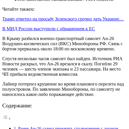
Читайте такжеu:
Трамп ответил на просьбу Зеленского срочно дать Украине…
В МИД России выступили с обращением к ЕС
В Крыму разбился военно-транспортный самолет Ан-26
Воздушно-космических сил (ВКС) Минобороны РФ. Связь с
бортом прервалась около 18:00 по московскому времени.
Спустя несколько часов самолет был найден. Источник РИА
Новости раскрыл, что Ан-26 врезался в скалу. Погибли 29
человек — шесть членов экипажа и 23 пассажира. На место
ЧП прибыла ведомственная комиссия.
Лайнер потерпел крушение во время планового перелета над
полуостровом. По заявлению Минобороны, по самолету не
наносилось какое-либо поражающее действие.
Содержание:
Ранее Ан-26 сумел пережить столкновение с дроном