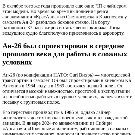
В октябре того же года произошло еще одно ЧП с лайнером
этой модели. Во время во время выполнения рейса
авиакомпании «КрасАвиа» из Светлогорска в Красноярск у
самолета Ан-24 разбилось боковое стекло. На борту
находились 37 пассажиров и пять членов экипажа. Тогда
воздушное судно благополучно приземлилось в аэропорту.
Ан-26 был спроектирован в середине
прошлого века для работы в сложных
условиях
Ан-26 (по кодификации НАТО: Curl Вихрь) — многоцелевой
транспортный самолет. Он был спроектирован в киевском КБ
Антонов в 1964 году, а в 1969 состоялся первый полет. Он
отличается высокой надежностью, простотой в эксплуатации
и способностью работать в суровых условиях, включая взлет и
посадку с грунтовых полос.
Его перестали производить в 1986-м, однако лайнер
используется до сих пор как военными, так и в гражданской
авиации. В январе 2024-го авиакомпании из Сибири
«Ангара» и «Полярные авиалинии», работающие в сложных
климатических условиях, попросили правительство продлить