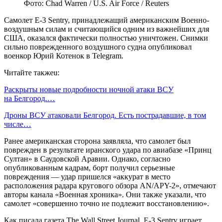
Фото: Chad Warren / U.S. Air Force / Reuters
Самолет E-3 Sentry, принадлежащий американским Военно-
воздушным силам и считающийся одним из важнейших для
США, оказался фактически полностью уничтожен. Снимки
сильно поврежденного воздушного судна опубликовал
военкор Юрий Котенок в Telegram.
Читайте такжеu:
Раскрыты новые подробности ночной атаки ВСУ
на Белгород.…
Дроны ВСУ атаковали Белгород. Есть пострадавшие, в том
числе…
Ранее американская сторона заявляла, что самолет был
поврежден в результате иранского удара по авиабазе «Принц
Султан» в Саудовской Аравии. Однако, согласно
опубликованным кадрам, борт получил серьезные
повреждения — удар пришелся «аккурат в место
расположения радара кругового обзора AN/APY-2», отмечают
авторы канала «Военная хроника». Они также указали, что
самолет «совершенно точно не подлежит восстановлению».
Как писала газета The Wall Street Journal, E-3 Sentry играет