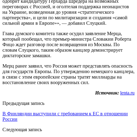
одобрит кандидатуру Герхарда Шредера на возможных
переговорах с Россией, и оголтелая поддержка неонацистов
на Украине, возведенная до уровня «стратегического
партнерства», и цели по милитаризации и создания «самой
сильной армии в Европе»», — добавил Слуцкий.
Глава думского комитета также осудил заявление Мерца,
который пообещал, что премьер-министра Словакии Роберта
Фицо ждет разговор после возвращения из Москвы. По
словам Слуцкого, таким образом канцлер демонстрирует
диктаторские замашки.
Мерц ранее заявил, что Россия может представлять опасность
для государств Европы. По утверждению немецкого канцлера,
в связи с этим европейские страны тратят миллиарды на
восстановление своих вооруженных сил.
Источник:
lenta.ru
Предыдущая запись
В Финляндии выступили с требованием к ЕС в отношении
России
Следующая запись