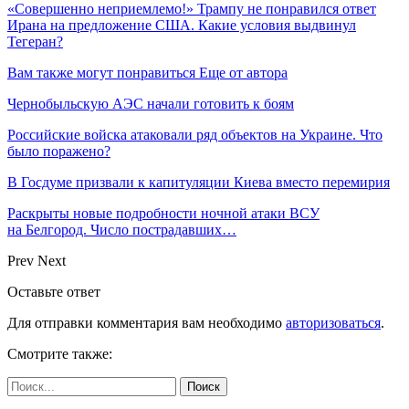
«Совершенно неприемлемо!» Трампу не понравился ответ
Ирана на предложение США. Какие условия выдвинул
Тегеран?
Вам также могут понравиться
Еще от автора
Чернобыльскую АЭС начали готовить к боям
Российские войска атаковали ряд объектов на Украине. Что
было поражено?
В Госдуме призвали к капитуляции Киева вместо перемирия
Раскрыты новые подробности ночной атаки ВСУ
на Белгород. Число пострадавших…
Prev
Next
Оставьте ответ
Для отправки комментария вам необходимо
авторизоваться
.
Смотрите также: