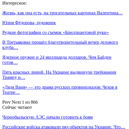
Интересное:
Жизнь, как она есть, на трогательных картинах Валентина…
Юлия Фёдорова, художник
Редкие фотографии со съемок «Бриллиантовой руки»
В Третьяковке прошёл благотворительный вечер делового
клуба…
Ядерное оружие и 24 миллиарда долларов. Чем Байден
готов…
Пять красных линий. На Украине выдвинули требования
Трампу и…
«Дядя Ваня» — это драма русских провинциалов: Чехов в
Театре…
Prev
Next
1 из 866
Сейчас читают
Чернобыльскую АЭС начали готовить к боям
Российские войска атаковали ряд объектов на Украине. Что…