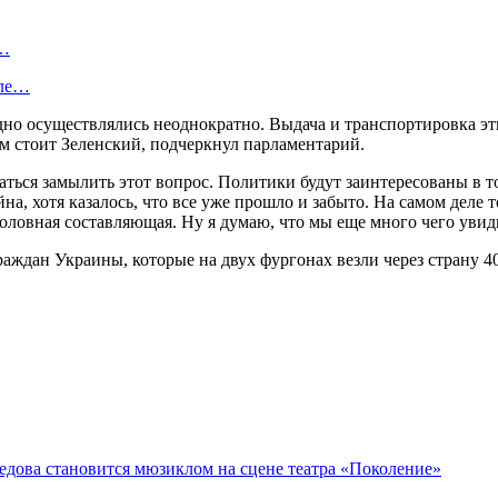
.…
сле…
но осуществлялись неоднократно. Выдача и транспортировка эт
тим стоит Зеленский, подчеркнул парламентарий.
аться замылить этот вопрос. Политики будут заинтересованы в т
йна, хотя казалось, что все уже прошло и забыто. На самом деле
уголовная составляющая. Ну я думаю, что мы еще много чего ув
аждан Украины, которые на двух фургонах везли через страну 4
едова становится мюзиклом на сцене театра «Поколение»