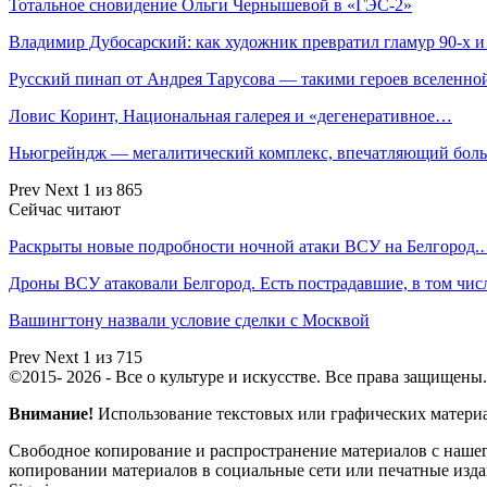
Тотальное сновидение Ольги Чернышевой в «ГЭС-2»
Владимир Дубосарский: как художник превратил гламур 90-х 
Русский пинап от Андрея Тарусова — такими героев вселенн
Ловис Коринт, Национальная галерея и «дегенеративное…
Ньюгрейндж — мегалитический комплекс, впечатляющий бо
Prev
Next
1 из 865
Сейчас читают
Раскрыты новые подробности ночной атаки ВСУ на Белгород
Дроны ВСУ атаковали Белгород. Есть пострадавшие, в том чи
Вашингтону назвали условие сделки с Москвой
Prev
Next
1 из 715
©2015- 2026 - Все о культуре и искусстве. Все права защищены.
Внимание!
Использование текстовых или графических материало
Свободное копирование и распространение материалов с нашего
копировании материалов в социальные сети или печатные изда