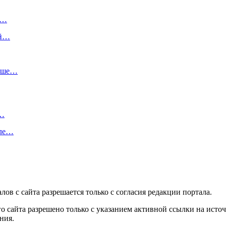
и…
ой…
льше…
.…
сле…
в с сайта разрешается только c согласия редакции портала.
 сайта разрешено только с указанием активной ссылки на источ
ния.