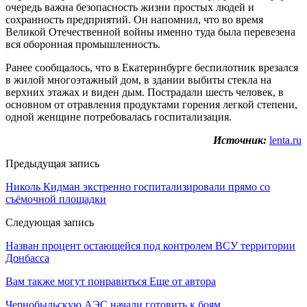
очередь важна безопасность жизни простых людей и
сохранность предприятий. Он напомнил, что во время
Великой Отечественной войны именно туда была перевезена
вся оборонная промышленность.
Ранее сообщалось, что в Екатеринбурге беспилотник врезался
в жилой многоэтажный дом, в здании выбиты стекла на
верхних этажах и виден дым. Пострадали шесть человек, в
основном от отравления продуктами горения легкой степени,
одной женщине потребовалась госпитализация.
Источник:
lenta.ru
Предыдущая запись
Николь Кидман экстренно госпитализировали прямо со
съёмочной площадки
Следующая запись
Назван процент остающейся под контролем ВСУ территории
Донбасса
Вам также могут понравиться
Еще от автора
Чернобыльскую АЭС начали готовить к боям