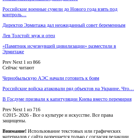
Российские военные сумели до Нового года взять под
контроль…
Директор Эрмитажа дал неожиданный совет беременным
Лев Толстой: муж и отец
«Памятник исчезнувшей цивилизации» разместили в
Эрмитаже
Prev
Next
1 из 866
Сейчас читают
Чернобыльскую АЭС начали готовить к боям
Российские войска атаковали ряд объектов на Украине. Что…
В Госдуме призвали к капитуляции Киева вместо перемирия
Prev
Next
1 из 716
©2015- 2026 - Все о культуре и искусстве. Все права
защищены.
Внимание!
Использование текстовых или графических
материалов с сайта разрешается только c согласия редакции