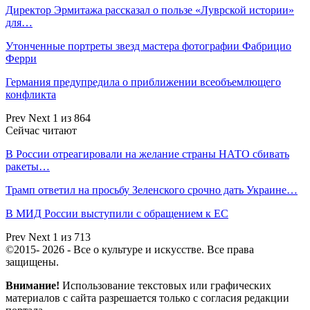
Директор Эрмитажа рассказал о пользе «Луврской истории»
для…
Утонченные портреты звезд мастера фотографии Фабрицио
Ферри
Германия предупредила о приближении всеобъемлющего
конфликта
Prev
Next
1 из 864
Сейчас читают
В России отреагировали на желание страны НАТО сбивать
ракеты…
Трамп ответил на просьбу Зеленского срочно дать Украине…
В МИД России выступили с обращением к ЕС
Prev
Next
1 из 713
©2015- 2026 - Все о культуре и искусстве. Все права
защищены.
Внимание!
Использование текстовых или графических
материалов с сайта разрешается только c согласия редакции