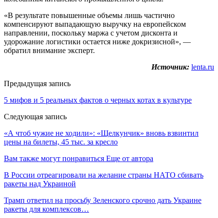
«В результате повышенные объемы лишь частично
компенсируют выпадающую выручку на европейском
направлении, поскольку маржа с учетом дисконта и
удорожание логистики остается ниже докризисной», —
обратил внимание эксперт.
Источник:
lenta.ru
Предыдущая запись
5 мифов и 5 реальных фактов о черных котах в культуре
Следующая запись
«А чтоб чужие не ходили»: «Щелкунчик» вновь взвинтил
цены на билеты, 45 тыс. за кресло
Вам также могут понравиться
Еще от автора
В России отреагировали на желание страны НАТО сбивать
ракеты над Украиной
Трамп ответил на просьбу Зеленского срочно дать Украине
ракеты для комплексов…