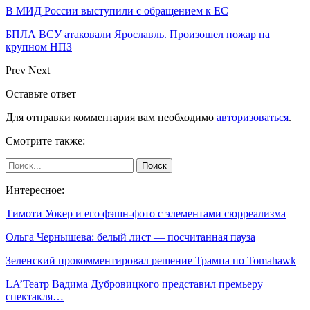
В МИД России выступили с обращением к ЕС
БПЛА ВСУ атаковали Ярославль. Произошел пожар на
крупном НПЗ
Prev
Next
Оставьте ответ
Для отправки комментария вам необходимо
авторизоваться
.
Смотрите также:
Интересное:
Тимоти Уокер и его фэшн-фото с элементами сюрреализма
Ольга Чернышева: белый лист — посчитанная пауза
Зеленский прокомментировал решение Трампа по Tomahawk
LA’Театр Вадима Дубровицкого представил премьеру
спектакля…