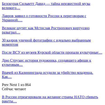
Белокурая Сильветт Давид — тайна неизвестной музы
великого…
Лавров заявил о готовности России к переговорам с
Украиной.…
Великие шутят: как Мстислав Ростропович виртуозно
разыграл…
30 кадров уличной фотографии с идеально выбранным
моментом
После ВСУ из музеев Курской области пропали культурные…
Дрю Струзан: история художника, создавшего афиши к
культовым…
Врачей из Калининграда осудили за убийство младенца.
Как…
Prev
Next
1 из 864
Сейчас читают
В России отреагировали на желание страны НАТО сбивать
ракеты…