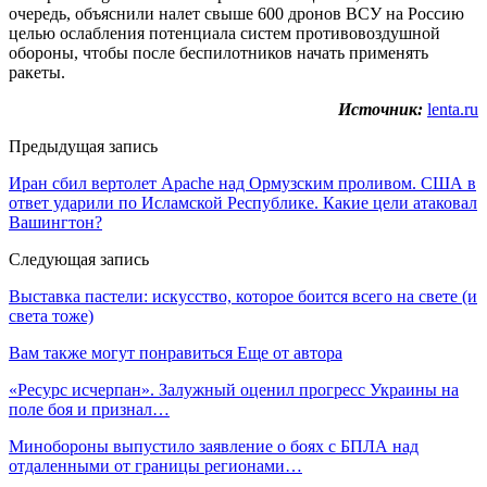
очередь, объяснили налет свыше 600 дронов ВСУ на Россию
целью ослабления потенциала систем противовоздушной
обороны, чтобы после беспилотников начать применять
ракеты.
Источник:
lenta.ru
Предыдущая запись
Иран сбил вертолет Apache над Ормузским проливом. США в
ответ ударили по Исламской Республике. Какие цели атаковал
Вашингтон?
Следующая запись
Выставка пастели: искусство, которое боится всего на свете (и
света тоже)
Вам также могут понравиться
Еще от автора
«Ресурс исчерпан». Залужный оценил прогресс Украины на
поле боя и признал…
Минобороны выпустило заявление о боях с БПЛА над
отдаленными от границы регионами…