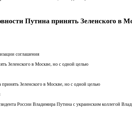
овности Путина принять Зеленского в Мо
лизации соглашения
и
резидента России Владимира Путина с украинским коллегой Вла