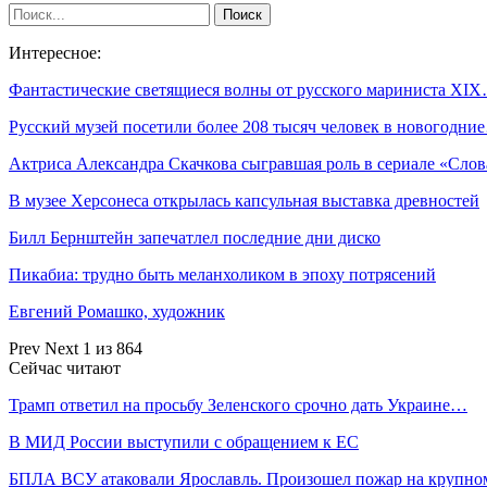
Интересное:
Фантастические светящиеся волны от русского мариниста XI
Русский музей посетили более 208 тысяч человек в новогодни
Актриса Александра Скачкова сыгравшая роль в сериале «Сло
В музее Херсонеса открылась капсульная выставка древностей
Билл Бернштейн запечатлел последние дни диско
Пикабиа: трудно быть меланхоликом в эпоху потрясений
Евгений Ромашко, художник
Prev
Next
1 из 864
Сейчас читают
Трамп ответил на просьбу Зеленского срочно дать Украине…
В МИД России выступили с обращением к ЕС
БПЛА ВСУ атаковали Ярославль. Произошел пожар на крупн