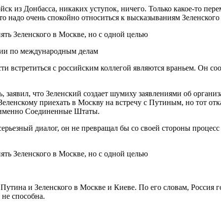
йск из Донбасса, никаких уступок, ничего. Только какое-то пере
то надо очень спокойно относиться к высказываниям Зеленского
ции по международным делам
сти встретиться с российским коллегой являются враньем. Он со
 заявил, что Зеленский создает шумиху заявлениями об организ
Зеленскому приехать в Москву на встречу с Путиным, но тот отк
 а именно Соединенные Штаты.
ерьезный диалог, он не превращал бы со своей стороны процесс 
утина и Зеленского в Москве и Киеве. По его словам, Россия г
 не способна.