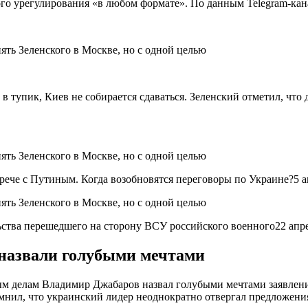
ного урегулирования «в любом формате». По данным Telegram-кан
 в тупик, Киев не собирается сдаваться. Зеленский отметил, чт
стрече с Путиным. Когда возобновятся переговоры по Украине?5 а
ьства перешедшего на сторону ВСУ российского военного22 апр
 назвали голубыми мечтами
м делам Владимир Джабаров назвал голубыми мечтами заявлени
мнил, что украинский лидер неоднократно отвергал предложени