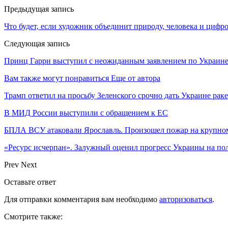
Предыдущая запись
Что будет, если художник объединит природу, человека и цифр
Следующая запись
Принц Гарри выступил с неожиданным заявлением по Украин
Вам также могут понравиться
Еще от автора
Трамп ответил на просьбу Зеленского срочно дать Украине ра
В МИД России выступили с обращением к ЕС
БПЛА ВСУ атаковали Ярославль. Произошел пожар на крупн
«Ресурс исчерпан». Залужный оценил прогресс Украины на по
Prev
Next
Оставьте ответ
Для отправки комментария вам необходимо
авторизоваться
.
Смотрите также: