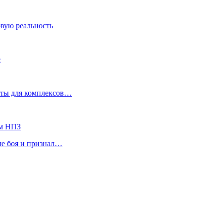
овую реальность
е
кеты для комплексов…
ом НПЗ
ле боя и признал…