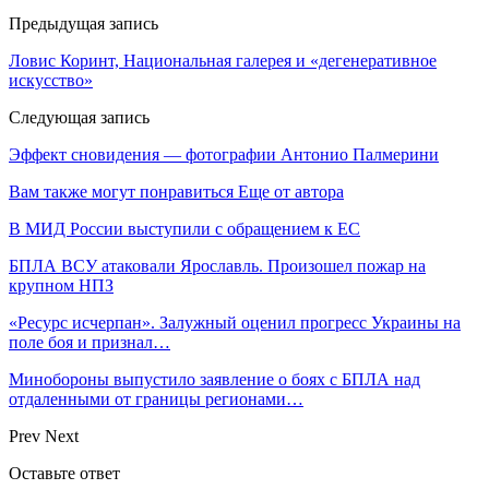
Предыдущая запись
Ловис Коринт, Национальная галерея и «дегенеративное
искусство»
Следующая запись
Эффект сновидения — фотографии Антонио Палмерини
Вам также могут понравиться
Еще от автора
В МИД России выступили с обращением к ЕС
БПЛА ВСУ атаковали Ярославль. Произошел пожар на
крупном НПЗ
«Ресурс исчерпан». Залужный оценил прогресс Украины на
поле боя и признал…
Минобороны выпустило заявление о боях с БПЛА над
отдаленными от границы регионами…
Prev
Next
Оставьте ответ