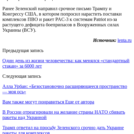
Ранее Зеленский направил срочное письмо Трампу и
Конгрессу США, в котором попросил нарастить поставки
комплексов ПВО и ракет PAC-3 к системам Patriot из-за
растущего дефицита боеприпасов в Вооруженных силах
Украины (ВСУ).
Источник:
lenta.ru
Предыдущая запись
Один день из жизни человечества: как менялся «стандартный
стакан» за 6000 лет
Следующая запись
Алла Урбан: «Безостановочно расширяющееся пространство
— моя ось»
Вам также могут понравиться
Еще от автора
В России отреагировали на желание страны НАТО сбивать
ракеты над Украиной
Трамп ответил на просьбу Зеленского срочно дать Украине
ракеты для комплексов…