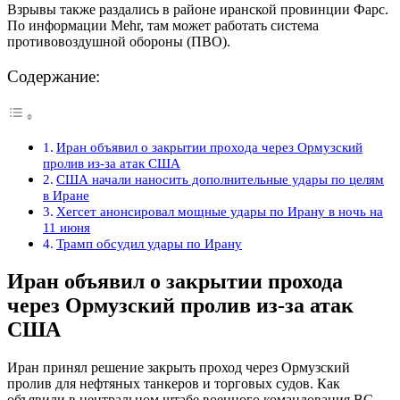
Взрывы также раздались в районе иранской провинции Фарс.
По информации Mehr, там может работать система
противовоздушной обороны (ПВО).
Содержание:
Иран объявил о закрытии прохода через Ормузский
пролив из-за атак США
США начали наносить дополнительные удары по целям
в Иране
Хегсет анонсировал мощные удары по Ирану в ночь на
11 июня
Трамп обсудил удары по Ирану
Иран объявил о закрытии прохода
через Ормузский пролив из-за атак
США
Иран принял решение закрыть проход через Ормузский
пролив для нефтяных танкеров и торговых судов. Как
объявили в центральном штабе военного командования ВС