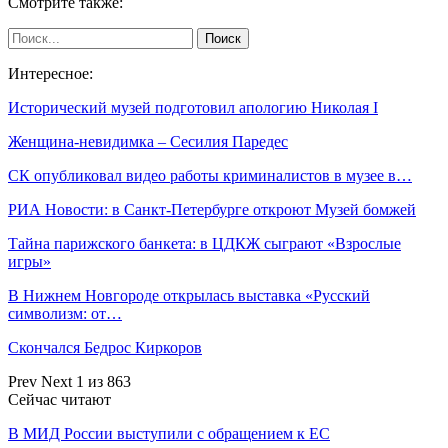
Смотрите также:
Интересное:
Исторический музей подготовил апологию Николая I
Женщина-невидимка – Сесилия Паредес
СК опубликовал видео работы криминалистов в музее в…
РИА Новости: в Санкт-Петербурге откроют Музей бомжей
Тайна парижского банкета: в ЦДКЖ сыграют «Взрослые
игры»
В Нижнем Новгороде открылась выставка «Русский
символизм: от…
Скончался Бедрос Киркоров
Prev
Next
1 из 863
Сейчас читают
В МИД России выступили с обращением к ЕС