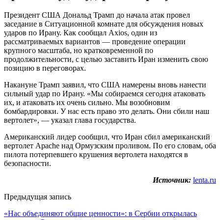
Президент США Дональд Трамп до начала атак провел
заседание в Ситуационной комнате для обсуждения новых
ударов по Ирану. Как сообщал Axios, один из
рассматриваемых вариантов — проведение операции
крупного масштаба, но кратковременной по
продолжительности, с целью заставить Иран изменить свою
позицию в переговорах.
Накануне Трамп заявил, что США намерены вновь нанести
сильный удар по Ирану. «Мы собираемся сегодня атаковать
их, и атаковать их очень сильно. Мы возобновим
бомбардировки. У нас есть право это делать. Они сбили наш
вертолет», — указал глава государства.
Американский лидер сообщил, что Иран сбил американский
вертолет Apache над Ормузским проливом. По его словам, оба
пилота потерпевшего крушения вертолета находятся в
безопасности.
Источник:
lenta.ru
Предыдущая запись
«Нас объединяют общие ценности»: в Сербии открылась